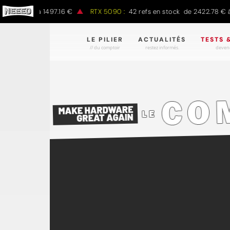
.00 € à 1497.16 €
RTX 5090 :
42 refs en stock de 2422.78 € à 430
LE PILIER
ACTUALITÉS
TESTS 
// du comptoir
restez informés.
devene