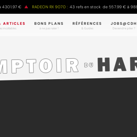
1.97 €
RADEON RX 9070 :
43 refs en stock de 557.99 € à 988.90 
& ARTICLES
BONS PLANS
RÉFÉRENCES
JOBS@CDH
z incollables.
à ne pas rater !
& Guides
Deviendre pilier ?