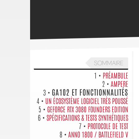
SOMMAIRE
1 •
PRÉAMBULE
2 •
AMPERE
GA102 ET FONCTIONNALITÉS
3 •
4 •
UN ÉCOSYSTÈME LOGICIEL TRÈS POUSSÉ
5 •
GEFORCE RTX 3080 FOUNDERS EDITION
6 •
SPÉCIFICATIONS & TESTS SYNTHÉTIQUES
7 •
PROTOCOLE DE TEST
8 •
ANNO 1800 / BATTLEFIELD V