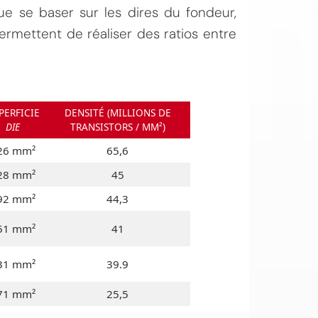
ue se baser sur les dires du fondeur,
ermettent de réaliser des ratios entre
PERFICIE
DENSITÉ (MILLIONS DE
DIE
TRANSISTORS / MM²)
26 mm²
65,6
28 mm²
45
92 mm²
44,3
51 mm²
41
31 mm²
39.9
71 mm²
25,5