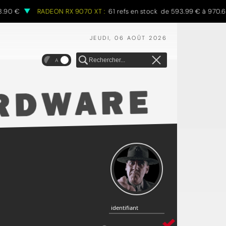
€
RADEON RX 9070 XT :
61 refs en stock de 593.99 € à 970.68 €
JEUDI, 06 AOÛT 2026
A
identifiant
identifiant