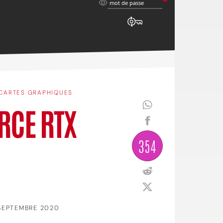
mot
mot de passe
de
passe
CARTES GRAPHIQUES
ORCE RTX
354
SEPTEMBRE 2020