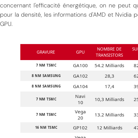
concernant l'efficacité énergétique, on ne peut q
pour la densité, les informations d'AMD et Nvidia p
GPU.
NOMBRE DE
SU
GRAVURE
GPU
TRANSISTORS
GA100
54.2 Milliards
8
7 NM TSMC
GA102
28,3
6
8 NM SAMSUNG
GA104
17,4
3
8 NM SAMSUNG
Navi
10,3 Milliards
2
7 NM TSMC
10
Vega
13.2 Milliards
3
7 NM TSMC
20
GP102
12 Milliards
4
16 NM TSMC
Vega