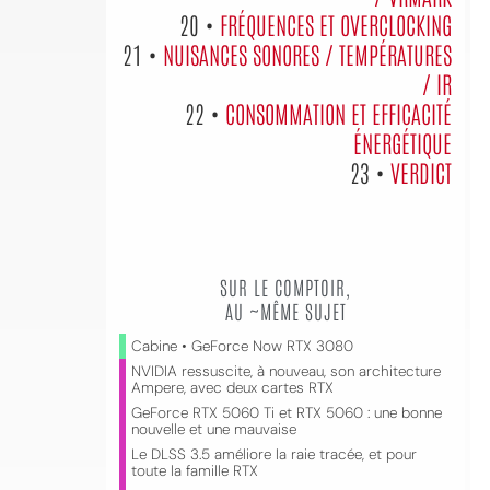
20 •
FRÉQUENCES ET OVERCLOCKING
21 •
NUISANCES SONORES / TEMPÉRATURES
/ IR
22 •
CONSOMMATION ET EFFICACITÉ
ÉNERGÉTIQUE
23 •
VERDICT
SUR LE COMPTOIR,
AU ~MÊME SUJET
Cabine • GeForce Now RTX 3080
NVIDIA ressuscite, à nouveau, son architecture
Ampere, avec deux cartes RTX
GeForce RTX 5060 Ti et RTX 5060 : une bonne
nouvelle et une mauvaise
Le DLSS 3.5 améliore la raie tracée, et pour
toute la famille RTX