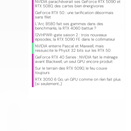
NVIDIA parachèverait ses GeForce RTX 5090 et
RTX 5080, des cartes bien énergivores
GeForce RTX 50 : une tarification désormais
sans filet
L’Arc B580 fait ses gammes dans des
benchmarks, la RTX 4060 battue ?
12VHPWR-gate saison 2 : trois nouveaux
épisodes, la RTX 5090 FE dans le collimateur
NVIDIA enterre Pascal et Maxwell, mais
ressuscite le PhysX 32 bits sur les RTX 50
GeForce RTX 40 Series : NVIDIA fait le ménage
CO
avant Blackwell, un seul GPU encore produit
Sur le terrain des RTX 5090, le feu couve
toujours
RTX 3050 6 Go, un GPU comme on n'en fait plus
(si seulement...)