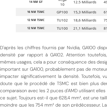
12.5 Milliards
4
14 NM GF
10
GP100
15,3 Milliards
6
16 NM TSMC
TU102
18,6 Milliards
7
12 NM TSMC
TU100
21,1 Milliards
8
12 NM TSMC
D'après les chiffres fournis par Nvidia, GA100 di
densité par rapport à GA102. Attention toutefoi
mêmes usages, cela a pour conséquence des design
important sur GA100, probablement pas de moteur d
impacter significativement la densité. Toutefois, vu
doute que le procédé de TSMC est bien plus dense,
comparaison avec les 2 puces d'AMD utilisant elles 
ce sujet. Toujours est-il que 628,4 mm², est une t
moindre que les 754 mm² de son prédécesseur. La 