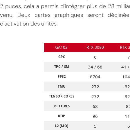
2 puces, cela a permis d'intégrer plus de 28 milli
venu. Deux cartes graphiques seront décliné
d'activation des unités.
GA102
RTX 3080
RTX 
6
7
GPC
34 / 68
41 /
TPC / SM
8704
104
FP32
272
32
TMU
272
32
TENSOR CORES
68
8
RT CORES
96
11
ROP
5
6
L2 (MO)