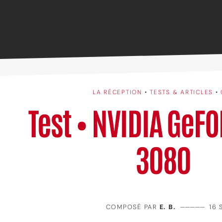
LA RÉCEPTION
•
TESTS & ARTICLES
•
Test • NVIDIA GeF
3080
COMPOSÉ PAR
E. B.
—————
16 