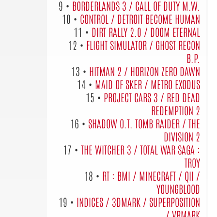
9 •
BORDERLANDS 3 / CALL OF DUTY M.W.
10 •
CONTROL / DETROIT BECOME HUMAN
11 •
DIRT RALLY 2.0 / DOOM ETERNAL
12 •
FLIGHT SIMULATOR / GHOST RECON
B.P.
13 •
HITMAN 2 / HORIZON ZERO DAWN
14 •
MAID OF SKER / METRO EXODUS
15 •
PROJECT CARS 3 / RED DEAD
REDEMPTION 2
16 •
SHADOW O.T. TOMB RAIDER / THE
DIVISION 2
17 •
THE WITCHER 3 / TOTAL WAR SAGA :
TROY
18 •
RT : BMI / MINECRAFT / QII /
YOUNGBLOOD
19 •
INDICES / 3DMARK / SUPERPOSITION
/ VRMARK