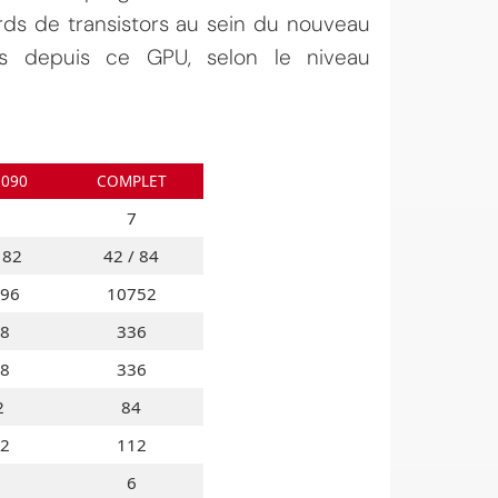
ards de transistors au sein du nouveau
es depuis ce GPU, selon le niveau
3090
COMPLET
7
 82
42 / 84
96
10752
8
336
8
336
2
84
2
112
6