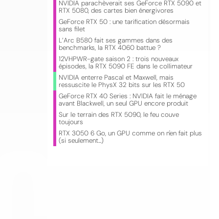
NVIDIA parachèverait ses GeForce RTX 5090 et
RTX 5080, des cartes bien énergivores
GeForce RTX 50 : une tarification désormais
sans filet
L’Arc B580 fait ses gammes dans des
benchmarks, la RTX 4060 battue ?
12VHPWR-gate saison 2 : trois nouveaux
épisodes, la RTX 5090 FE dans le collimateur
NVIDIA enterre Pascal et Maxwell, mais
ressuscite le PhysX 32 bits sur les RTX 50
GeForce RTX 40 Series : NVIDIA fait le ménage
CO
avant Blackwell, un seul GPU encore produit
Sur le terrain des RTX 5090, le feu couve
toujours
RTX 3050 6 Go, un GPU comme on n'en fait plus
(si seulement...)