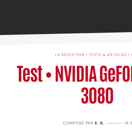
LA RÉCEPTION
•
TESTS & ARTICLES
•
Test • NVIDIA GeF
3080
COMPOSÉ PAR
E. B.
—————
16 