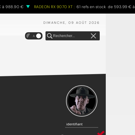
88.90 €
RADEON RX 9070 XT :
61 refs en stock de 593.99 € à 970.
DIMANCHE, 09 AOÛT 2026
A
identifiant
identifiant