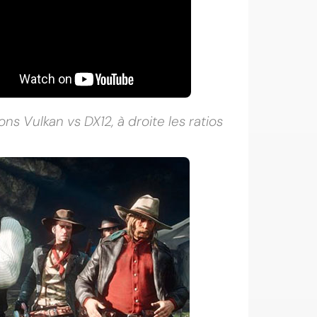
s Vulkan vs DX12, à droite les ratios