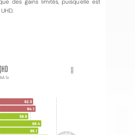
e des gains limités, puisqu'elle est
 UHD.
OI