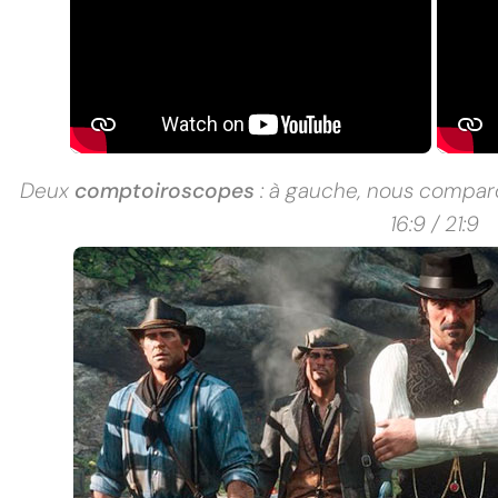
Deux
comptoiroscopes
: à gauche, nous comparon
16:9 / 21:9