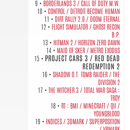
9 •
BORDERLANDS 3 / CALL OF DUTY M.W.
10 •
CONTROL / DETROIT BECOME HUMAN
11 •
DIRT RALLY 2.0 / DOOM ETERNAL
12 •
FLIGHT SIMULATOR / GHOST RECON
B.P.
13 •
HITMAN 2 / HORIZON ZERO DAWN
14 •
MAID OF SKER / METRO EXODUS
PROJECT CARS 3 / RED DEAD
15 •
REDEMPTION 2
16 •
SHADOW O.T. TOMB RAIDER / THE
DIVISION 2
17 •
THE WITCHER 3 / TOTAL WAR SAGA :
TROY
18 •
RT : BMI / MINECRAFT / QII /
YOUNGBLOOD
19 •
INDICES / 3DMARK / SUPERPOSITION
/ VRMARK