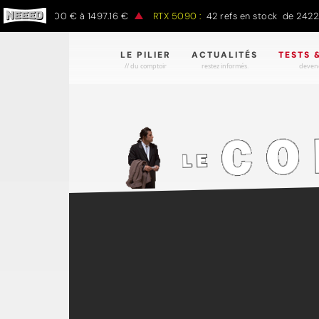
de 797.00 € à 1497.16 €
RTX 5090 :
42 refs en stock de 2422.78 € 
LE PILIER
ACTUALITÉS
TESTS 
// du comptoir
restez informés.
devene