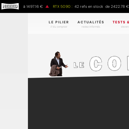
7.00 € à 1497.16 €
RTX 5090 :
42 refs en stock de 2422.78 € à 43
LE PILIER
ACTUALITÉS
TESTS 
// du comptoir
restez informés.
devene