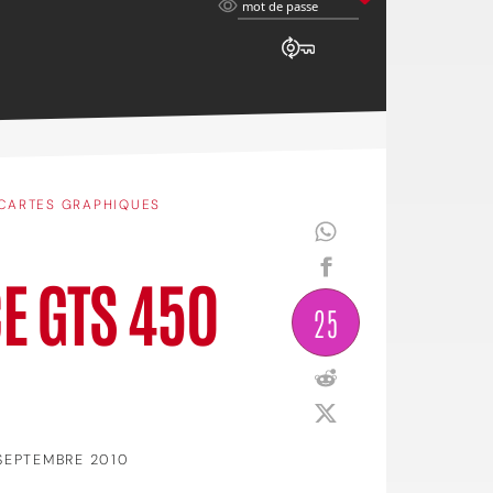
mot
mot de passe
de
passe
CARTES GRAPHIQUES
CE GTS 450
25
 SEPTEMBRE 2010