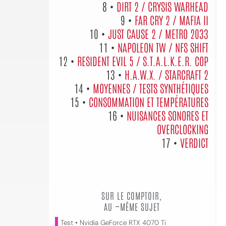
8 •
DIRT 2 / CRYSIS WARHEAD
9 •
FAR CRY 2 / MAFIA II
10 •
JUST CAUSE 2 / METRO 2033
11 •
NAPOLEON TW / NFS SHIFT
12 •
RESIDENT EVIL 5 / S.T.A.L.K.E.R. COP
13 •
H.A.W.X. / STARCRAFT 2
14 •
MOYENNES / TESTS SYNTHÉTIQUES
15 •
CONSOMMATION ET TEMPÉRATURES
16 •
NUISANCES SONORES ET
OVERCLOCKING
17 •
VERDICT
SUR LE COMPTOIR,
AU ~MÊME SUJET
Test • Nvidia GeForce RTX 4070 Ti