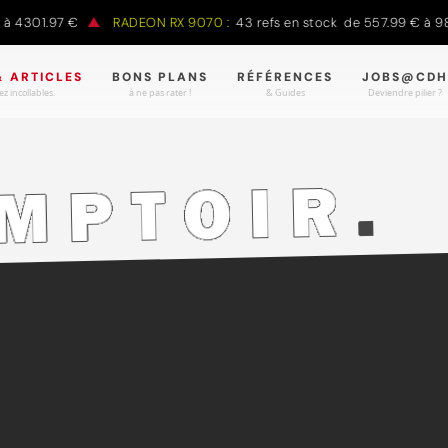
01.97 €
RADEON RX 9070 :
43 refs en stock de 557.99 € à 988.90
& ARTICLES
BONS PLANS
RÉFÉRENCES
JOBS@CDH
z incollables.
à ne pas rater !
& Guides
Deviendre pilier ?