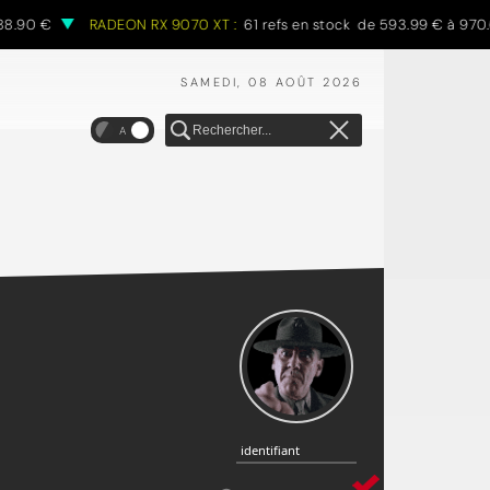
 €
RADEON RX 9070 XT :
61 refs en stock de 593.99 € à 970.68 €
SAMEDI, 08 AOÛT 2026
A
identifiant
identifiant