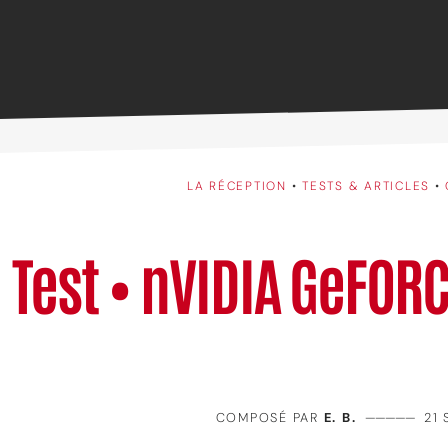
LA RÉCEPTION
•
TESTS & ARTICLES
•
Test • nVIDIA GeFOR
COMPOSÉ PAR
E. B.
—————
21