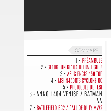
SOMMAIRE
1 •
PRÉAMBULE
2 •
GF106, UN GF104 ULTRA-LIGHT !
3 •
ASUS ENGTS 450 TOP
4 •
MSI N450GTS CYCLONE OC
5 •
PROTOCOLE DE TEST
ANNO 1404 VENISE / BATMAN
6 •
AA
7 •
BATTLEFIELD BC2 / CALL OF DUTY MW2