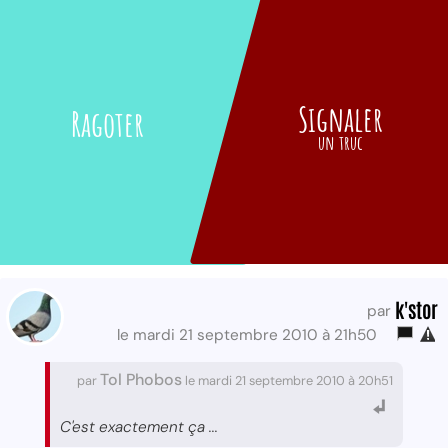
Signaler
Ragoter
un truc
k'stor
par
le mardi 21 septembre 2010 à 21h50
Tol Phobos
par
le mardi 21 septembre 2010 à 20h51
C'est exactement ça ...