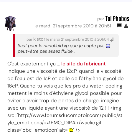
Tol Phobos
par
le mardi 21 septembre 2010 à 20h51
k'stor
par
le mardi 21 septembre 2010 à 20h04
Sauf pour le nanofluid xp que je capte pas
peut-être pas assez fluide...
C'est exactement ça ...
le site du fabricant
indique une viscosité de 12cP, quand la viscosité
de l'eau est de 1cP et celle de l'éthylène glycol de
16cP. Quand tu vois que les pro du water-cooling
mettent le moins d'éthylène glycol possible pour
éviter d'avoir trop de pertes de charge, imagine
avec un liquide ayant une viscosité de 12 !!! <img
src='http://www.forumsducomptoir.com/public/st
yle_emoticons/<#EMO_DIR#>/wacko.gif'
class='bbc_emoticon' alt='
' />