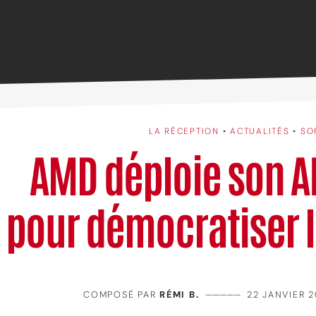
LA RÉCEPTION
•
ACTUALITÉS
•
SO
AMD déploie son A
pour démocratiser l
COMPOSÉ PAR
RÉMI B.
—————
22 JANVIER 