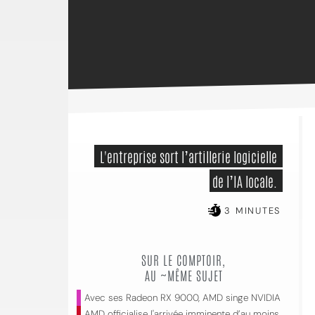
 L'entreprise sort l’artillerie logicielle 
de l’IA locale. 
3 MINUTES
SUR LE COMPTOIR,
AU ~MÊME SUJET
Avec ses Radeon RX 9000, AMD singe NVIDIA
AMD officialise l'arrivée imminente d’au moins