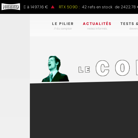
7.00 € à 1497.16 €
RTX 5090 :
42 refs en stock de 2422.78 € à 43
LE PILIER
ACTUALITÉS
TESTS 
// du comptoir
restez informés.
devene