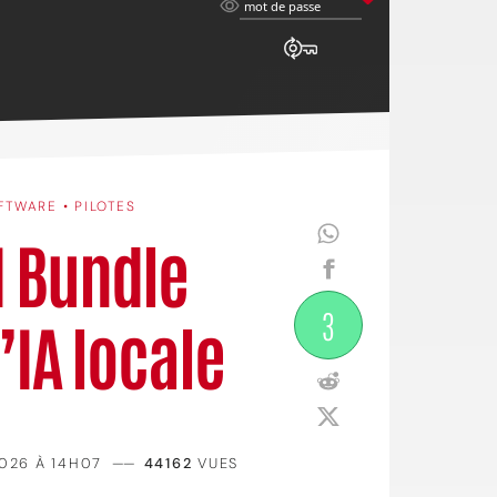
mot
mot de passe
de
passe
FTWARE • PILOTES
I Bundle
3
’IA locale
2026 À 14H07
——
44162
VUES