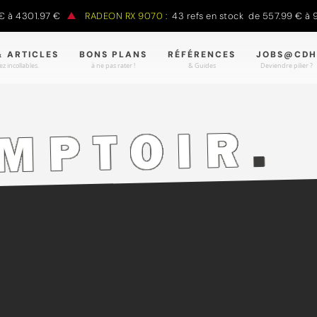
01.97 €
RADEON RX 9070 :
43 refs en stock de 557.99 € à 988.9
& ARTICLES
BONS PLANS
RÉFÉRENCES
JOBS@CDH
z incollables.
à ne pas rater !
& Guides
Deviendre pilier ?