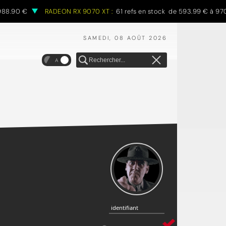
0 €
RADEON RX 9070 XT :
61 refs en stock de 593.99 € à 970.68 €
SAMEDI, 08 AOÛT 2026
A
identifiant
identifiant