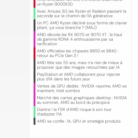
un Ryzen 9000X3D
Avec Amuse 3.0, les Ryzen et Radeon passent la
seconde sur le chemin de l'IA générative
Un PC AMD Ryzen décliné sous forme de clavier
pliant, ça vous branche ? (MAJ)
AMD dévoile les RX 9070 et 9070 XT : le haut
de gamme RDNA 4 enthousiasme par sa
tarification
AMD officialise les chipsets B850 et B840 :
retour au PCIe Gen 3 !
AMD fête ses 55 ans, mais n’a rien de mieux à
proposer que des images retouchées par IA
PlayStation et AMD collaborent pour injecter
plus d'IA dans les futurs jeux
Ventes de GPU dédiés : NVIDIA rayonne, AMD se
maintient, Intel sombre
Marché des cartes graphiques desktop : NVIDIA
au sommet, AMD au bord du précipice
Diantre ! le FSR d’AMD risque à son tour
d’adopter l’IA
AMD se confie : IA, GPU et stratégie produits