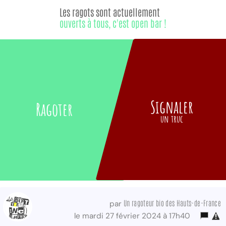
Les ragots sont actuellement
ouverts à tous, c'est open bar !
Signaler
Ragoter
un truc
Un ragoteur bio des Hauts-de-France
par
le mardi 27 février 2024 à 17h40