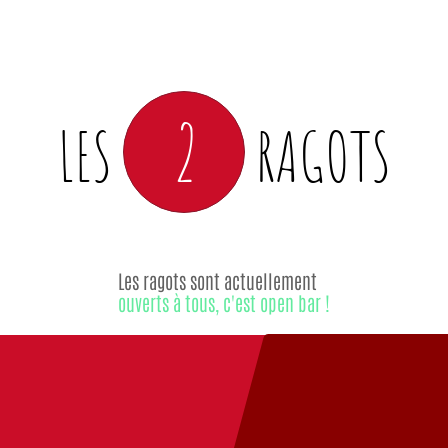
2
LES
RAGOTS
Les ragots sont actuellement
ouverts à tous, c'est open bar !