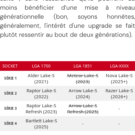
moins bénéficier d’une mise à niveau
générationnelle (bon, soyons honnêtes,
généralement, l'intérêt d'une upgrade se fait
plutôt ressentir au bout de deux générations).
SOCKET
LGA 1700
LGA 1851
LGA-XXXX
Alder Lake-S
Meteor Lake-S
Nova Lake-S
SÉRIE 1
(2021)
(2023)
(2025+)
Raptor Lake-S
Arrow Lake-S
Razer Lake-S
SÉRIE 2
(2022)
(2024)
(2026+)
Raptor Lake-S
Arrow Lake-S
-
SÉRIE 3
Refresh (2023)
Refresh (2025)
Bartlett Lake-S
-
-
SÉRIE 4
(2025)