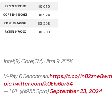
40 015
RYZEN 9 9900X
36 924
CORE I9-14900KS
35 558
CORE I9-14900K
30 209
RYZEN 9 7900X
I
ntel(R) Core(TM) Ultra 9 285K
V-Ray 6 Benchmark
https://t.co/InB2zneBw
pic.twitter.com/k0EIs6br34
— HXL (@9550pro)
September 23, 2024