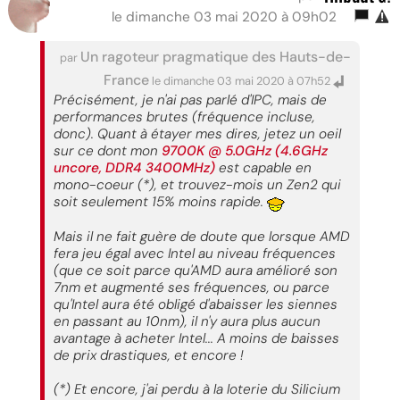
le dimanche 03 mai 2020 à 09h02
Un ragoteur pragmatique des Hauts-de-
par
France
le dimanche 03 mai 2020 à 07h52
Précisément, je n'ai pas parlé d'IPC, mais de
performances brutes (fréquence incluse,
donc). Quant à étayer mes dires, jetez un oeil
sur ce dont mon
9700K @ 5.0GHz (4.6GHz
uncore, DDR4 3400MHz)
est capable en
mono-coeur (*), et trouvez-mois un Zen2 qui
soit seulement 15% moins rapide.
Mais il ne fait guère de doute que lorsque AMD
fera jeu égal avec Intel au niveau fréquences
(que ce soit parce qu'AMD aura amélioré son
7nm et augmenté ses fréquences, ou parce
qu'Intel aura été obligé d'abaisser les siennes
en passant au 10nm), il n'y aura plus aucun
avantage à acheter Intel... A moins de baisses
de prix drastiques, et encore !
(*) Et encore, j'ai perdu à la loterie du Silicium