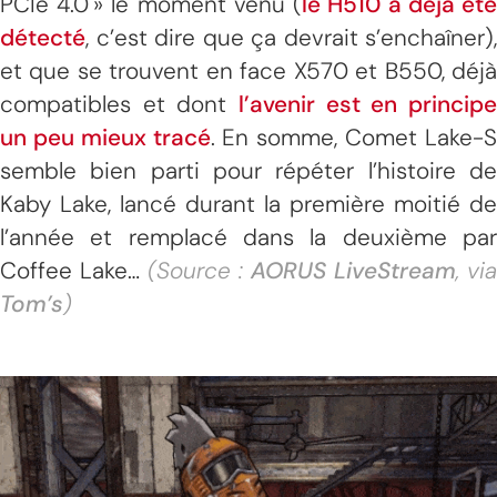
PCIe 4.0 » le moment venu (
le H510 a déjà ét
détecté
, c’est dire que ça devrait s’enchaîner),
et que se trouvent en face X570 et B550, déjà
compatibles et dont
l’avenir est en principe
un peu mieux tracé
. En somme, Comet Lake-
semble bien parti pour répéter l’histoire de
Kaby Lake, lancé durant la première moitié de
l’année et remplacé dans la deuxième par
Coffee Lake…
(Source :
AORUS LiveStream
, via
Tom’s
)