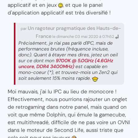
applicatif et en jeux
, et que le panel
d'application applicatif est très diversifié !
Un ragoteur pragmatique des Hauts-de-
par
France
le dimanche 03 mai 2020 à 07h52
Précisément, je n'ai pas parlé d'IPC, mais de
performances brutes (fréquence incluse,
donc). Quant à étayer mes dires, jetez un oeil
sur ce dont mon
9700K @ 5.0GHz (4.6GHz
uncore, DDR4 3400MHz)
est capable en
mono-coeur (*), et trouvez-mois un Zen2 qui
soit seulement 15% moins rapide.
Moi mauvais, j'ai lu IPC au lieu de monocore !
Effectivement, nous pourrions rajouter un onglet
de retrogaming dans notre panel, mais quand on
voit que même Dolphin, qui émule la gamecube,
est multithreadé, difficile de ne pas voire un OVNI
dans le moteur de Second Life, aussi triste que
cela soit pour ses joueurs
.