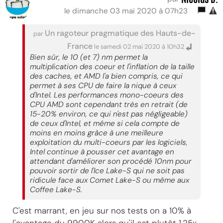
le dimanche 03 mai 2020 à 07h23
Un ragoteur pragmatique des Hauts-de-
par
France
le samedi 02 mai 2020 à 10h32
Bien sûr, le 10 (et 7) nm permet la
multiplication des coeur et l'inflation de la taille
des caches, et AMD l'a bien compris, ce qui
permet à ses CPU de faire la nique à ceux
d'Intel. Les performances mono-coeurs des
CPU AMD sont cependant très en retrait (de
15-20% environ, ce qui n'est pas négligeable)
de ceux d'Intel, et même si cela compte de
moins en moins grâce à une meilleure
exploitation du multi-coeurs par les logiciels,
Intel continue à pousser cet avantage en
attendant d'améliorer son procédé 10nm pour
pouvoir sortir de l'Ice Lake-S qui ne soit pas
ridicule face aux Comet Lake-S ou même aux
Coffee Lake-S.
C'est marrant, en jeu sur nos tests on a 10% à
l'avantage du 9900K alors qu'il est plutôt 1,25x