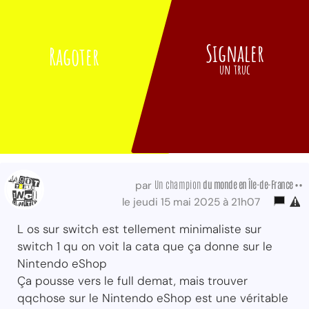
Signaler
Ragoter
un truc
Un champion
du monde
en Île-de-France ••
par
le jeudi 15 mai 2025 à 21h07
L os sur switch est tellement minimaliste sur
switch 1 qu on voit la cata que ça donne sur le
Nintendo eShop
Ça pousse vers le full demat, mais trouver
qqchose sur le Nintendo eShop est une véritable