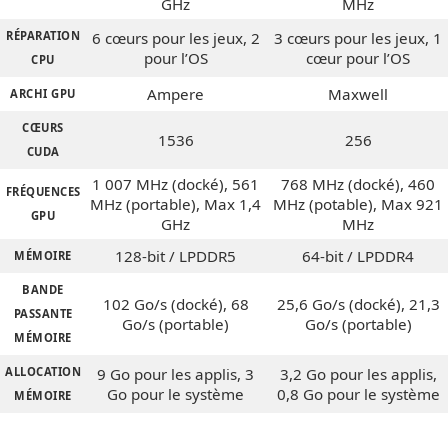
GHz
MHz
RÉPARATION
6 cœurs pour les jeux, 2
3 cœurs pour les jeux, 1
pour l’OS
cœur pour l’OS
CPU
Ampere
Maxwell
ARCHI GPU
CŒURS
1536
256
CUDA
1 007 MHz (docké), 561
768 MHz (docké), 460
FRÉQUENCES
MHz (portable), Max 1,4
MHz (potable), Max 921
GPU
GHz
MHz
128-bit / LPDDR5
64-bit / LPDDR4
MÉMOIRE
BANDE
102 Go/s (docké), 68
25,6 Go/s (docké), 21,3
PASSANTE
Go/s (portable)
Go/s (portable)
MÉMOIRE
ALLOCATION
9 Go pour les applis, 3
3,2 Go pour les applis,
Go pour le système
0,8 Go pour le système
MÉMOIRE