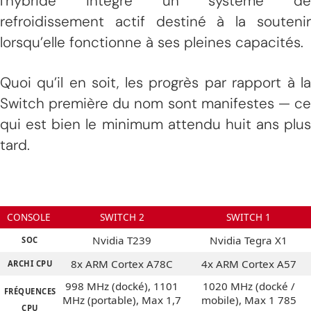
l’hybride intègre un système de
refroidissement actif destiné à la soutenir
lorsqu’elle fonctionne à ses pleines capacités.
Quoi qu’il en soit, les progrès par rapport à la
Switch première du nom sont manifestes — ce
qui est bien le minimum attendu huit ans plus
tard.
CONSOLE
SWITCH 2
SWITCH 1
Nvidia T239
Nvidia Tegra X1
SOC
8x ARM Cortex A78C
4x ARM Cortex A57
ARCHI CPU
998 MHz (docké), 1101
1020 MHz (docké /
FRÉQUENCES
MHz (portable), Max 1,7
mobile), Max 1 785
CPU