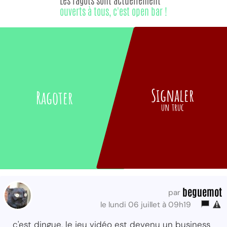
ouverts à tous, c'est open bar !
Signaler
Ragoter
un truc
beguemot
par
le lundi 06 juillet à 09h19
c'est dingue, le jeu vidéo est devenu un business