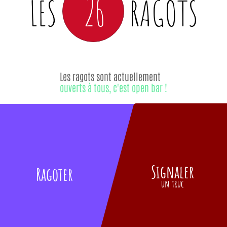
26
LES
RAGOTS
Les ragots sont actuellement
ouverts à tous, c'est open bar !
Signaler
Ragoter
un truc