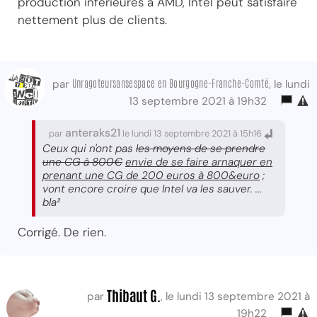
production inférieures à AMD, Intel peut satisfaire
nettement plus de clients.
Unragoteursansespace en Bourgogne-Franche-Comté
par
, le lundi
13 septembre 2021 à 19h32
anteraks21
par
le lundi 13 septembre 2021 à 15h16
Ceux qui n'ont pas
les moyens de se prendre
une CG à 800€
envie de se faire arnaquer en
prenant une CG de 200 euros à 800&euro
;
vont encore croire que Intel va les sauver. ...
bla²
Corrigé. De rien.
Thibaut G.
par
, le lundi 13 septembre 2021 à
19h22