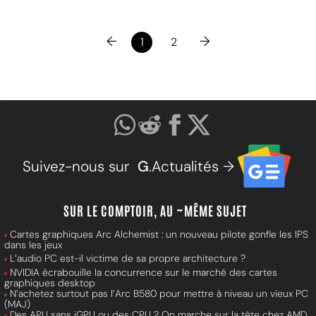
←
→
1
2
Suivez-nous sur
G
.Actualités →
SUR LE COMPTOIR, AU ~MÊME SUJET
Cartes graphiques Arc Alchemist : un nouveau pilote gonfle les IPS
dans les jeux
L’audio PC est-il victime de sa propre architecture ?
NVIDIA écrabouille la concurrence sur le marché des cartes
graphiques desktop
N’achetez surtout pas l’Arc B580 pour mettre à niveau un vieux PC
(MAJ)
Des APU sans iGPU ou des CPU ? On marche sur la tête chez AMD