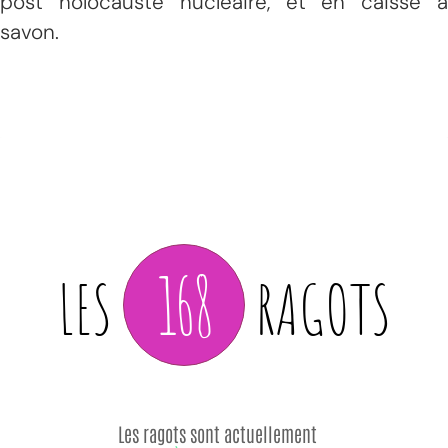
post holocauste nucléaire, et en caisse à
savon.
168
LES
RAGOTS
Les ragots sont actuellement