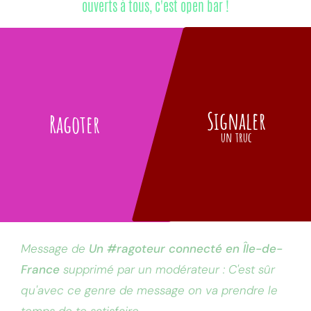
ouverts à tous, c'est open bar !
Signaler
Ragoter
un truc
Message de
Un #ragoteur connecté en Île-de-
France
supprimé par un modérateur : C'est sûr
qu'avec ce genre de message on va prendre le