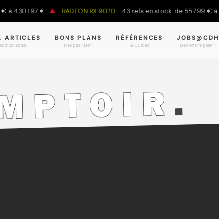
 4301.97 €
RADEON RX 9070 :
43 refs en stock de 557.99 € à 988
& ARTICLES
BONS PLANS
RÉFÉRENCES
JOBS@CDH
z incollables.
à ne pas rater !
& Guides
Deviendre pilier ?