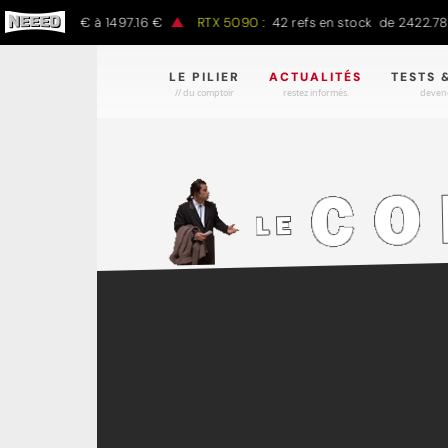
 797.00 € à 1497.16 €
RTX 5090 :
42 refs en stock de 2422.78 € à
LE PILIER
ACTUALITÉS
TESTS 
// du comptoir
restez informés.
devene