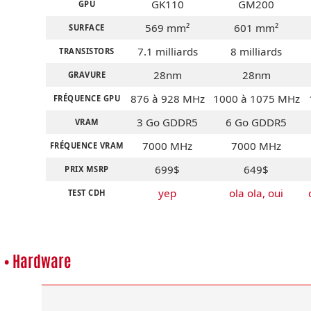
GK110
GM200
GPU
569 mm²
601 mm²
SURFACE
7.1 milliards
8 milliards
TRANSISTORS
28nm
28nm
GRAVURE
876 à 928 MHz
1000 à 1075 MHz
FRÉQUENCE GPU
3 Go GDDR5
6 Go GDDR5
VRAM
7000 MHz
7000 MHz
FRÉQUENCE VRAM
699$
649$
PRIX MSRP
yep
ola ola, oui
TEST CDH
• Hardware