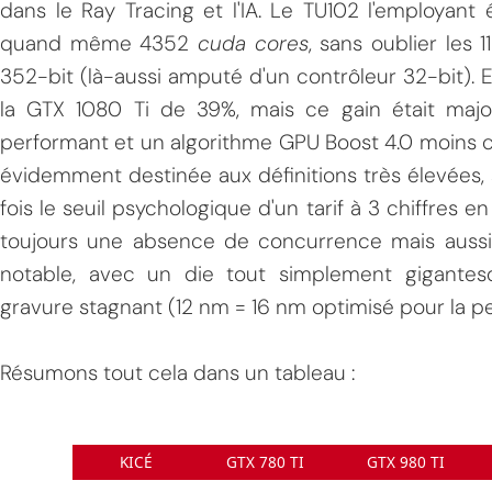
dans le Ray Tracing et l'IA. Le TU102 l'employant é
quand même 4352
cuda cores
, sans oublier les
352-bit (là-aussi amputé d'un contrôleur 32-bit). El
la GTX 1080 Ti de 39%, mais ce gain était maj
performant et un algorithme GPU Boost 4.0 moins c
évidemment destinée aux définitions très élevées, 
fois le seuil psychologique d'un tarif à 3 chiffres 
toujours une absence de concurrence mais auss
notable, avec un die tout simplement gigante
gravure stagnant (12 nm = 16 nm optimisé pour la p
Résumons tout cela dans un tableau :
KICÉ
GTX 780 TI
GTX 980 TI