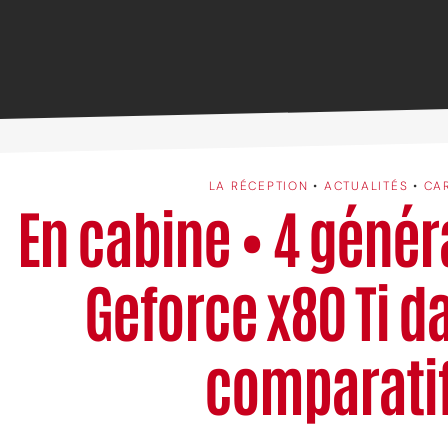
LA RÉCEPTION
•
ACTUALITÉS
•
CA
En cabine • 4 génér
Geforce x80 Ti d
comparati