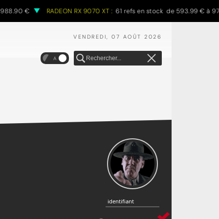
.90 €
RADEON RX 9070 XT :
61 refs en stock de 593.99 € à 970.68
VENDREDI, 07 AOÛT 2026
A
identifiant
identifiant