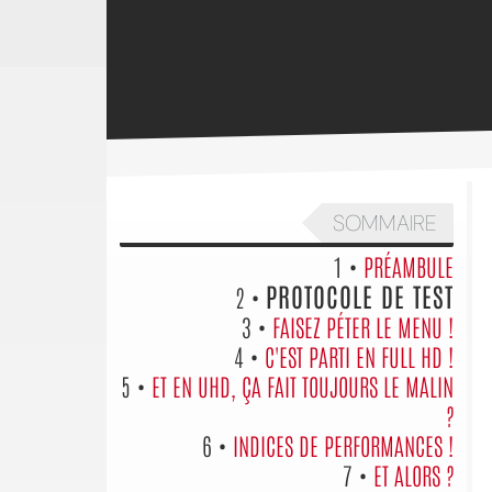
SOMMAIRE
1 •
PRÉAMBULE
PROTOCOLE DE TEST
2 •
3 •
FAISEZ PÉTER LE MENU !
4 •
C'EST PARTI EN FULL HD !
5 •
ET EN UHD, ÇA FAIT TOUJOURS LE MALIN
?
6 •
INDICES DE PERFORMANCES !
7 •
ET ALORS ?