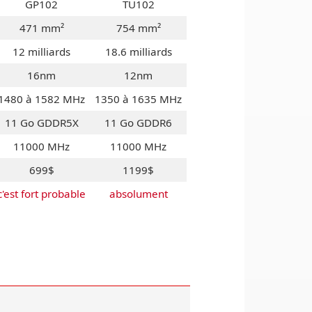
GP102
TU102
471 mm²
754 mm²
12 milliards
18.6 milliards
16nm
12nm
1480 à 1582 MHz
1350 à 1635 MHz
11 Go GDDR5X
11 Go GDDR6
11000 MHz
11000 MHz
699$
1199$
c'est fort probable
absolument