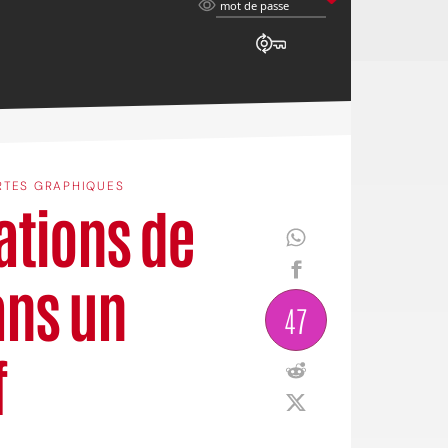
mot
mot de passe
de
passe
RTES GRAPHIQUES
ations de
ans un
47
f