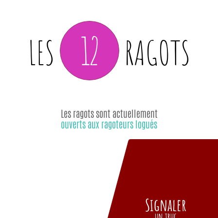
12
LES
RAGOTS
Les ragots sont actuellement
ouverts aux ragoteurs logués
Signaler
un truc