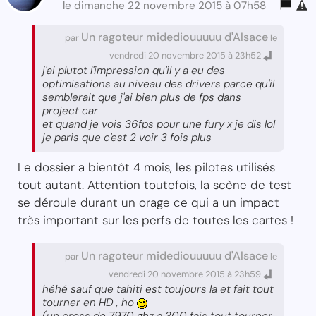
le dimanche 22 novembre 2015 à 07h58
Un ragoteur midediouuuuu d'Alsace
par
le
vendredi 20 novembre 2015 à 23h52
j'ai plutot l'impression qu'il y a eu des
optimisations au niveau des drivers parce qu'il
semblerait que j'ai bien plus de fps dans
project car
et quand je vois 36fps pour une fury x je dis lol
je paris que c'est 2 voir 3 fois plus
Le dossier a bientôt 4 mois, les pilotes utilisés
tout autant. Attention toutefois, la scène de test
se déroule durant un orage ce qui a un impact
très important sur les perfs de toutes les cartes !
Un ragoteur midediouuuuu d'Alsace
par
le
vendredi 20 novembre 2015 à 23h59
héhé sauf que tahiti est toujours la et fait tout
tourner en HD , ho
(un cross de 7970 ghz a 300 fais tout tourner