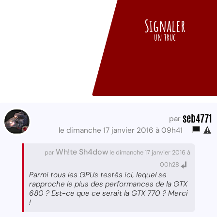
Signaler
un truc
seb4771
par
le dimanche 17 janvier 2016 à 09h41
Wh!te Sh4dow
par
le dimanche 17 janvier 2016 à
00h28
Parmi tous les GPUs testés ici, lequel se
rapproche le plus des performances de la GTX
680 ? Est-ce que ce serait la GTX 770 ? Merci
!