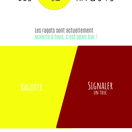
Les ragots sont actuellement
ouverts à tous, c'est open bar !
Signaler
Ragoter
un truc