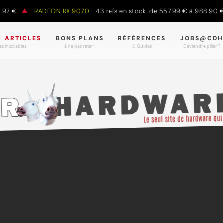
RADEON RX 9070 :
43 refs en stock de 557.99 € à 988.90 €
RA
& ARTICLES
BONS PLANS
RÉFÉRENCES
JOBS@CDH
z incollables.
à ne pas rater !
& Guides
Deviendre pilier ?