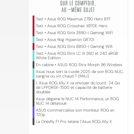
SUR LE COMPTOIR,
AU ~MÊME SUJET
Test • Asus ROG Maximus Z790 Hero BTF
Test • Asus ROG Crosshair X870E Hero
Test • Asus ROG Strix Z690-i Gaming WiFi
Test • Asus Rog Hyperion GR701
Test • Asus ROG Strix B850-I Gaming Wifi
Test • Asus ROG Strix LC III 360 et 240 aRGB
White Edition
En cabine • ASUS ROG Strix Morph 96 Wireless
Asus nous sert la cuvée 2025 de son ROG NUC,
sangria ou vin chaud ? (MAJ)
L’Asus ROG Ally X va envoyer du lourd : 24 Go
de LPPDR5X-7500 et capacité de batterie
doublée
Asus dégaine le NUC 14 Performance, un ROG
NUC 14 détatoué
ASUS commercialise son moniteur ROG en
720p
La Onexfly F1 Pro tatane l’Asus ROG Ally X