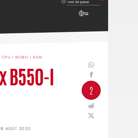
mot
mot de passe
de
passe
•
CPU • MOBO • RAM
ix B550-I
2
28 AOÛT 2020