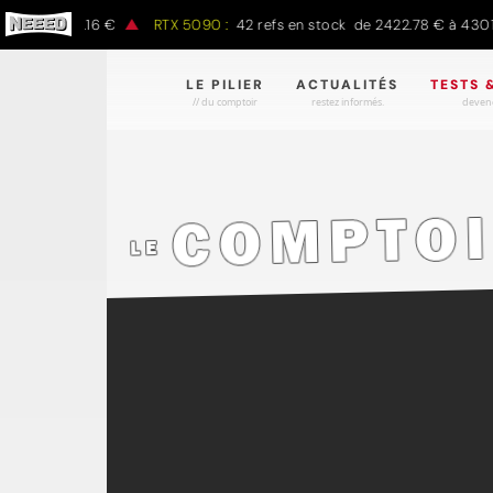
1497.16 €
RTX 5090 :
42 refs en stock de 2422.78 € à 4301.97 €
LE PILIER
ACTUALITÉS
TESTS 
// du comptoir
restez informés.
devene