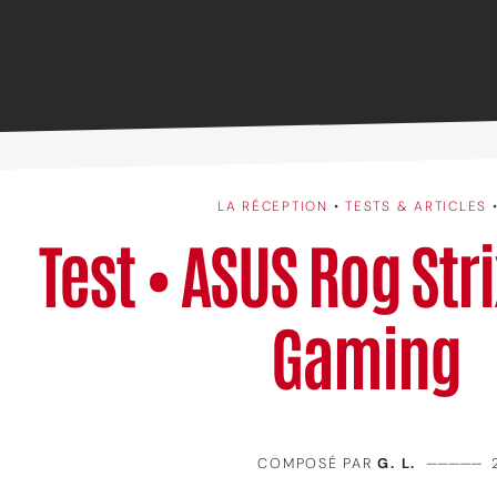
LA RÉCEPTION
•
TESTS & ARTICLES
Test • ASUS Rog Str
Gaming
COMPOSÉ PAR
G. L.
—————