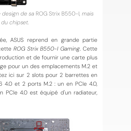
 design de sa
ROG Strix B550-I
, mais
 du chipset.
fiée, ASUS reprend en grande partie
cette
ROG Strix B550-I Gaming
. Cette
roduction et de fournir une carte plus
tage pour un des emplacements M.2 et
ez ici sur 2 slots pour 2 barrettes en
16 4.0 et 2 ports M.2 : un en PCIe 4.0,
en PCIe 4.0 est équipé d'un radiateur,