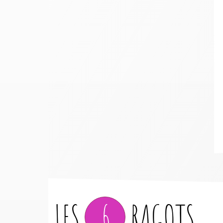
LES
6
RAGOTS