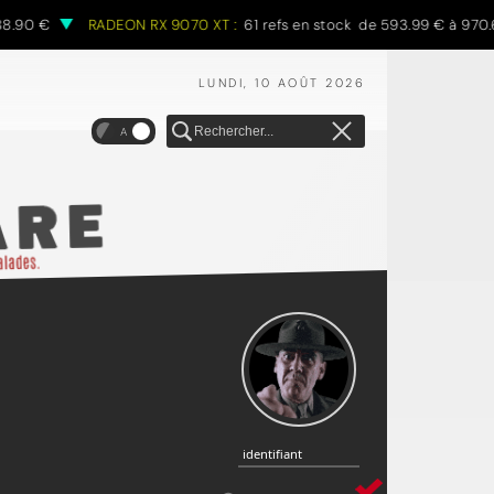
90 €
RADEON RX 9070 XT :
61 refs en stock de 593.99 € à 970.68 
LUNDI, 10 AOÛT 2026
A
identifiant
identifiant