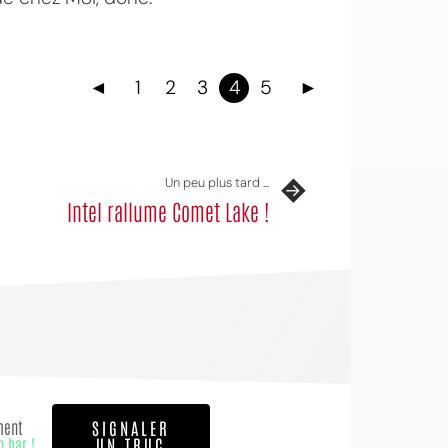
◄
1
2
3
4
5
►
Un peu plus tard ...
Intel rallume Comet Lake !
ment
SIGNALER
n bar !
UN TRUC