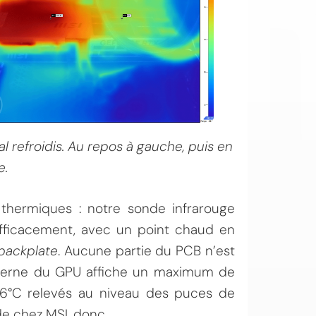
l refroidis. Au repos à gauche, puis en
e.
thermiques : notre sonde infrarouge
efficacement, avec un point chaud en
backplate
. Aucune partie du PCB n’est
interne du GPU affiche un maximum de
66°C relevés au niveau des puces de
e chez MSI, donc.