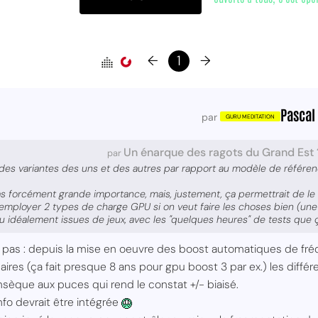
←
1
→
Pascal
par
Un énarque des ragots du Grand Est 
par
des variantes des uns et des autres par rapport au modèle de référen
as forcément grande importance, mais, justement, ça permettrait de le 
d'employer 2 types de charge GPU si on veut faire les choses bien (une 
 idéalement issues de jeux, avec les "quelques heures" de tests que 
ait pas : depuis la mise en oeuvre des boost automatiques de f
éaires (ça fait presque 8 ans pour gpu boost 3 par ex.) les diffé
insèque aux puces qui rend le constat +/- biaisé.
info devrait être intégrée