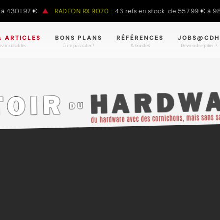
4301.97 €
RADEON RX 9070 :
43 refs en stock de 557.99 € à 988.
& ARTICLES
BONS PLANS
RÉFÉRENCES
JOBS@CDH
z incollables.
à ne pas rater !
& Guides
Deviendre pilier ?