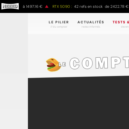
797.00 € à 1497.16 €
RTX 5090 :
42 refs en stock de 2422.78 € à 
LE PILIER
ACTUALITÉS
TESTS 
// du comptoir
restez informés.
devene