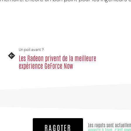
Un poil avant ?
Les Radeon privent de la meilleure
expérience GeForce Now
Les ragots sont actuelle
RAGOTER
ouverts à tous, c'est ope