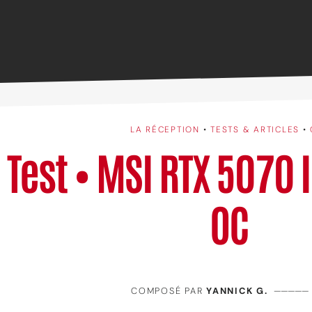
LA RÉCEPTION
•
TESTS & ARTICLES
•
Test • MSI RTX 5070 
OC
COMPOSÉ PAR
YANNICK G.
—————