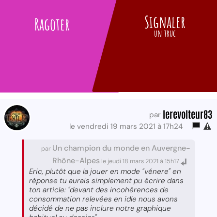
Signaler
Ragoter
un truc
lerevolteur83
par
le vendredi 19 mars 2021 à 17h24
Un champion du monde en Auvergne-
par
Rhône-Alpes
le jeudi 18 mars 2021 à 15h17
Eric, plutôt que la jouer en mode "vénere" en
réponse tu aurais simplement pu écrire dans
ton article: "devant des incohérences de
consommation relevées en idle nous avons
décidé de ne pas inclure notre graphique