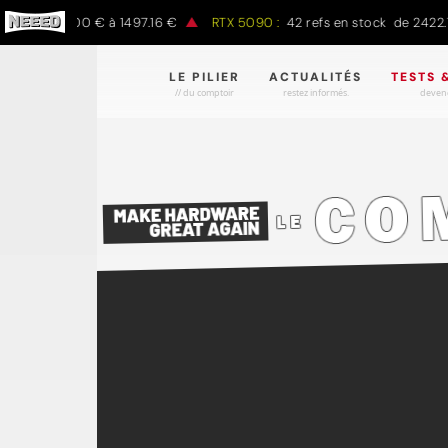
ck de 797.00 € à 1497.16 €
RTX 5090 :
42 refs en stock de 2422.78
LE PILIER
ACTUALITÉS
TESTS 
// du comptoir
restez informés.
devene