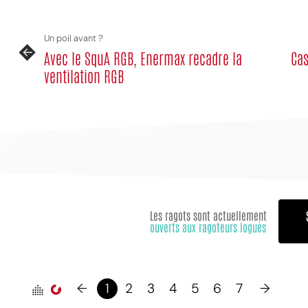
Un poil avant ?
Avec le SquA RGB, Enermax recadre la
Cas
ventilation RGB
Les ragots sont actuellement
ouverts aux ragoteurs logués
←
1
2
3
4
5
6
7
→