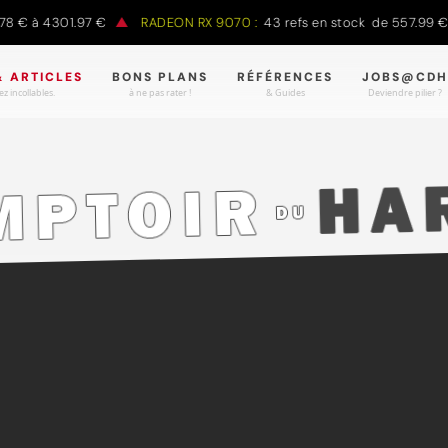
 € à 4301.97 €
RADEON RX 9070 :
43 refs en stock de 557.99 € à
& ARTICLES
BONS PLANS
RÉFÉRENCES
JOBS@CDH
z incollables.
à ne pas rater !
& Guides
Deviendre pilier ?