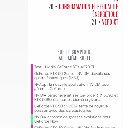
20 •
CONSOMMATION ET EFFICACITÉ
ÉNERGÉTIQUE
21 •
VERDICT
SUR LE COMPTOIR,
AU ~MÊME SUJET
Test • Nvidia GeForce RTX 4070 Ti
GeForce RTX 50 Series : NVIDIA dévoile ses
quatre fantastiques (MAJ)
NVApp : la nouvelle application NVIDIA pour
gérer sa GeForce
NVIDIA parachèverait ses GeForce RTX 5090 et
RTX 5080, des cartes bien énergivores
GeForce RTX 50 : NVIDIA tente de noyer le
poisson avec des carabistouilles
NVIDIA annonce de grosses évolutions pour
GeForce Now
GeForce RTX 40 Series : NVIDIA fait le ménage