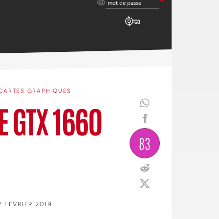
mot
mot de passe
de
passe
CARTES GRAPHIQUES
E GTX 1660
83
2 FÉVRIER 2019