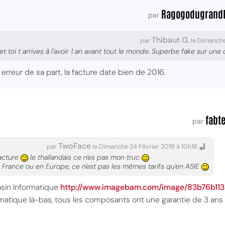
Ragogodugrand
par
Thibaut G.
par
le Dimanche
 et toi t arrives à l'avoir 1 an avant tout le monde. Superbe fake sur 
erreur de sa part, la facture date bien de 2016.
fabt
par
TwoFace
par
le Dimanche 24 Février 2019 à 10h16
facture
le thaïlandais ce n'es pas mon truc
France ou en Europe, ce n'est pas les mêmes tarifs qu'en ASIE
asin Informatique
http://www.imagebam.com/image/83b76b11
matique là-bas, tous les composants ont une garantie de 3 ans