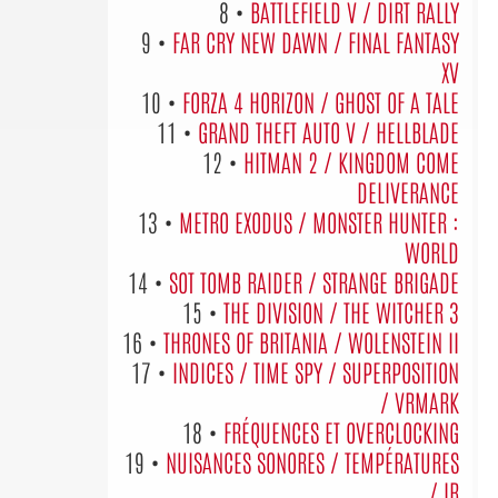
8 •
BATTLEFIELD V / DIRT RALLY
9 •
FAR CRY NEW DAWN / FINAL FANTASY
XV
10 •
FORZA 4 HORIZON / GHOST OF A TALE
11 •
GRAND THEFT AUTO V / HELLBLADE
12 •
HITMAN 2 / KINGDOM COME
DELIVERANCE
13 •
METRO EXODUS / MONSTER HUNTER :
WORLD
14 •
SOT TOMB RAIDER / STRANGE BRIGADE
15 •
THE DIVISION / THE WITCHER 3
16 •
THRONES OF BRITANIA / WOLENSTEIN II
17 •
INDICES / TIME SPY / SUPERPOSITION
/ VRMARK
18 •
FRÉQUENCES ET OVERCLOCKING
19 •
NUISANCES SONORES / TEMPÉRATURES
/ IR