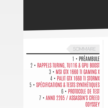
SOMMAIRE
1 •
PRÉAMBULE
2 •
RAPPELS TURING, TU116 & GPU BOOST
3 •
MSI GTX 1660 TI GAMING X
4 •
PALIT GTX 1660 TI STORMX
5 •
SPÉCIFICATIONS & TESTS SYNTHÉTIQUES
6 •
PROTOCOLE DE TEST
7 •
ANNO 2205 / ASSASSIN'S CREED
ODYSSEY