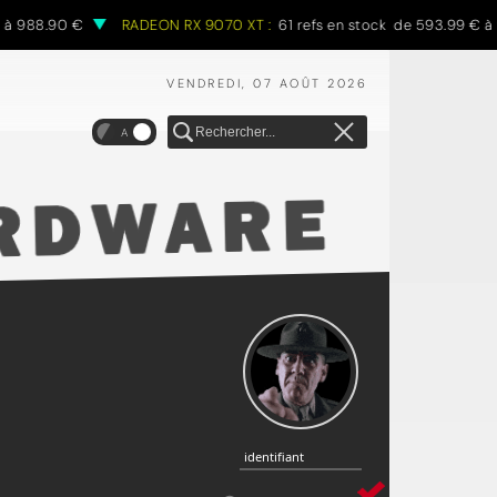
 988.90 €
RADEON RX 9070 XT :
61 refs en stock de 593.99 € à 9
VENDREDI, 07 AOÛT 2026
A
identifiant
identifiant