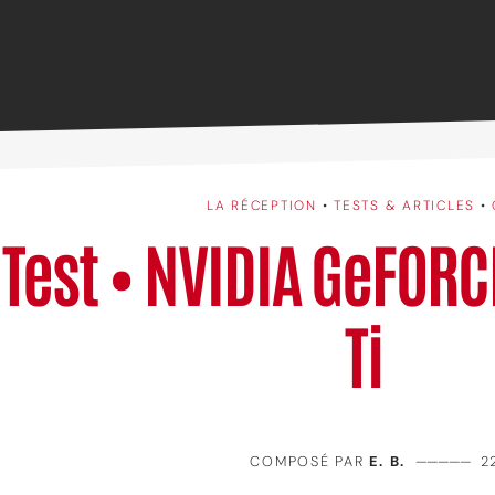
LA RÉCEPTION
•
TESTS & ARTICLES
•
Test • NVIDIA GeFORC
Ti
COMPOSÉ PAR
E. B.
—————
2