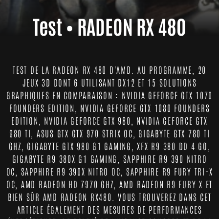
Test • RADEON RX 480
TEST DE LA RADEON RX 480 D'AMD. AU PROGRAMME, 20
JEUX 3D DONT 6 UTILISANT DX12 ET 15 SOLUTIONS
GRAPHIQUES EN COMPARAISON : NVIDIA GEFORCE GTX 1070
FOUNDERS EDITION, NVIDIA GEFORCE GTX 1080 FOUNDERS
EDITION, NVIDIA GEFORCE GTX 980, NVIDIA GEFORCE GTX
980 TI, ASUS GTX GTX 970 STRIX OC, GIGABYTE GTX 780 TI
GHZ, GIGABYTE GTX 980 G1 GAMING, XFX R9 380 DD 4 GO,
GIGABYTE R9 380X G1 GAMING, SAPPHIRE R9 390 NITRO
OC, SAPPHIRE R9 390X NITRO OC, SAPPHIRE R9 FURY TRI-X
OC, AMD RADEON HD 7970 GHZ, AMD RADEON R9 FURY X ET
BIEN SÛR AMD RADEON RX480. VOUS TROUVEREZ DANS CET
ARTICLE ÉGALEMENT DES MESURES DE PERFORMANCES