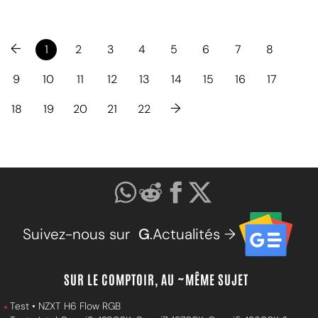
←
1
2
3
4
5
6
7
8
9
10
11
12
13
14
15
16
17
→
18
19
20
21
22
Suivez-nous sur
G
.Actualités →
SUR LE COMPTOIR, AU ~MÊME SUJET
Test • NZXT H6 Flow RGB