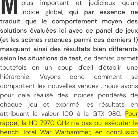
M
plus important et judicieux qu'un
indice global,
qui par essence n
traduit que le comportement moyen des
solutions évaluées ici avec ce panel de jeux
(et les scènes retenues parmi ces derniers !)
masquant ainsi des résultats bien différents
selon les situations de test
, ce dernier perme
toutefois en un coup d'oeil d'établir une
hiérarchie. Voyons donc comment se
comportent les nouvelles venues : nous avons
pour cela réalisé des indices pondérés de
chaque jeu et exprimé les résultats en
attribuant la valeur 100 à la GTX 980.
Pour
rappel, la HD 7970 GHz n'a pas pu exécuter le
bench Total War Warhammer, en conclusion