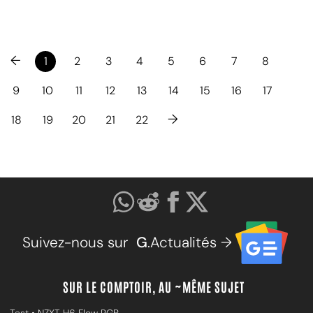
←
1
2
3
4
5
6
7
8
9
10
11
12
13
14
15
16
17
→
18
19
20
21
22
Suivez-nous sur
G
.Actualités →
SUR LE COMPTOIR, AU ~MÊME SUJET
Test • NZXT H6 Flow RGB