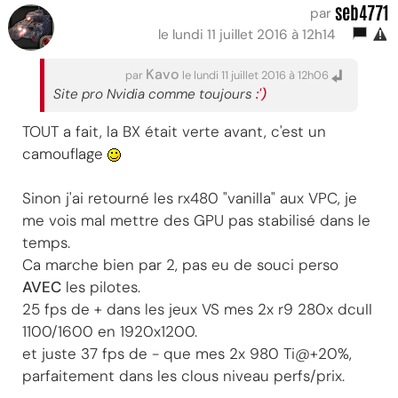
seb4771
par
le lundi 11 juillet 2016 à 12h14
Kavo
par
le lundi 11 juillet 2016 à 12h06
Site pro Nvidia comme toujours
:')
TOUT a fait, la BX était verte avant, c'est un
camouflage
Sinon j'ai retourné les rx480 "vanilla" aux VPC, je
me vois mal mettre des GPU pas stabilisé dans le
temps.
Ca marche bien par 2, pas eu de souci perso
AVEC
les pilotes.
25 fps de + dans les jeux VS mes 2x r9 280x dcuII
1100/1600 en 1920x1200.
et juste 37 fps de - que mes 2x 980 Ti@+20%,
parfaitement dans les clous niveau perfs/prix.