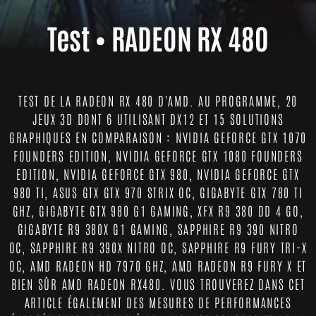
Test • RADEON RX 480
TEST DE LA RADEON RX 480 D'AMD. AU PROGRAMME, 20
JEUX 3D DONT 6 UTILISANT DX12 ET 15 SOLUTIONS
GRAPHIQUES EN COMPARAISON : NVIDIA GEFORCE GTX 1070
FOUNDERS EDITION, NVIDIA GEFORCE GTX 1080 FOUNDERS
EDITION, NVIDIA GEFORCE GTX 980, NVIDIA GEFORCE GTX
980 TI, ASUS GTX GTX 970 STRIX OC, GIGABYTE GTX 780 TI
GHZ, GIGABYTE GTX 980 G1 GAMING, XFX R9 380 DD 4 GO,
GIGABYTE R9 380X G1 GAMING, SAPPHIRE R9 390 NITRO
OC, SAPPHIRE R9 390X NITRO OC, SAPPHIRE R9 FURY TRI-X
OC, AMD RADEON HD 7970 GHZ, AMD RADEON R9 FURY X ET
BIEN SÛR AMD RADEON RX480. VOUS TROUVEREZ DANS CET
ARTICLE ÉGALEMENT DES MESURES DE PERFORMANCES