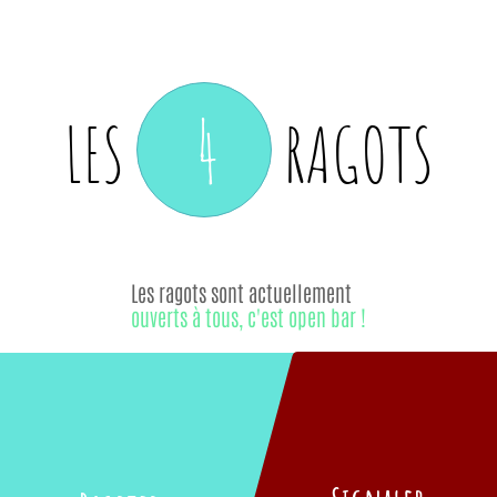
4
LES
RAGOTS
Les ragots sont actuellement
ouverts à tous, c'est open bar !