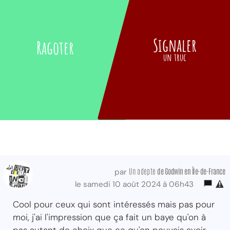
Signaler
Ragoter
un truc
Un adepte
de Godwin
en Île-de-France
par
le samedi 10 août 2024 à 06h43
Cool pour ceux qui sont intéressés mais pas pour
moi, j'ai l'impression que ça fait un baye qu'on à
pas autant de choix que ce qu'on pouvais avoir