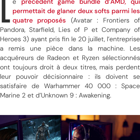
L
e
précédent game bundle d’AMD, qu
permettait de glaner deux softs parmi les
quatre proposés
(Avatar : Frontiers o
Pandora, Starfield, Lies of P et Company of
Heroes 3) ayant pris fin le 20 juillet, l’entreprise
a remis une pièce dans la machine. Les
acquéreurs de Radeon et Ryzen sélectionnés
ont toujours droit à deux titres, mais perdent
leur pouvoir décisionnaire : ils doivent se
satisfaire de Warhammer 40 000 : Space
Marine 2 et d’Unknown 9 : Awakening.