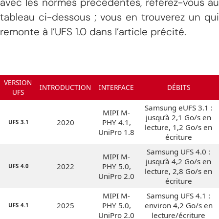
avec les normes précédentes, référez-vous au
tableau ci-dessous ; vous en trouverez un qui
remonte à l’UFS 1.0 dans l’article précité.
VERSION
INTRODUCTION
INTERFACE
DÉBITS
UFS
Samsung eUFS 3.1 :
MIPI M-
jusqu’à 2,1 Go/s en
2020
PHY 4.1,
UFS 3.1
lecture, 1,2 Go/s en
UniPro 1.8
écriture
Samsung UFS 4.0 :
MIPI M-
jusqu’à 4,2 Go/s en
2022
PHY 5.0,
UFS 4.0
lecture, 2,8 Go/s en
UniPro 2.0
écriture
MIPI M-
Samsung UFS 4.1 :
2025
PHY 5.0,
environ 4,2 Go/s en
UFS 4.1
UniPro 2.0
lecture/écriture