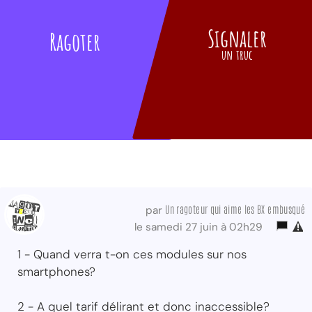
Signaler
Ragoter
un truc
Un ragoteur qui aime les BX embusqué
par
le samedi 27 juin à 02h29
1 - Quand verra t-on ces modules sur nos
smartphones?
2 - A quel tarif délirant et donc inaccessible?