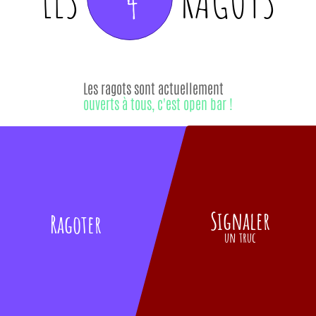
Les ragots sont actuellement
ouverts à tous, c'est open bar !
Signaler
Ragoter
un truc