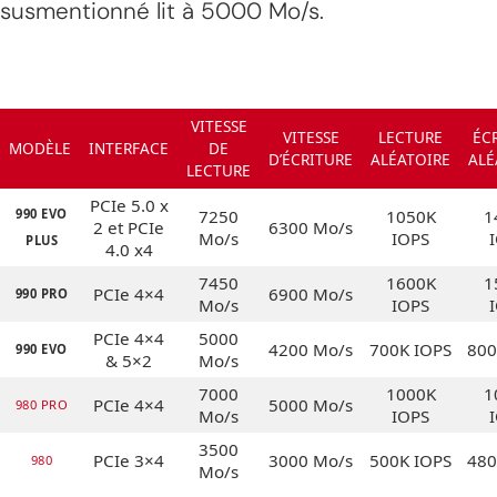
susmentionné lit à 5000 Mo/s.
VITESSE
VITESSE
LECTURE
ÉC
MODÈLE
INTERFACE
DE
D’ÉCRITURE
ALÉATOIRE
ALÉ
LECTURE
PCIe 5.0 x
990 EVO
7250
1050K
1
2 et PCIe
6300 Mo/s
Mo/s
IOPS
PLUS
4.0 x4
7450
1600K
1
PCIe 4×4
6900 Mo/s
990 PRO
Mo/s
IOPS
PCIe 4×4
5000
4200 Mo/s
700K IOPS
800
990 EVO
& 5×2
Mo/s
7000
1000K
1
PCIe 4×4
5000 Mo/s
980 PRO
Mo/s
IOPS
3500
PCIe 3×4
3000 Mo/s
500K IOPS
480
980
Mo/s