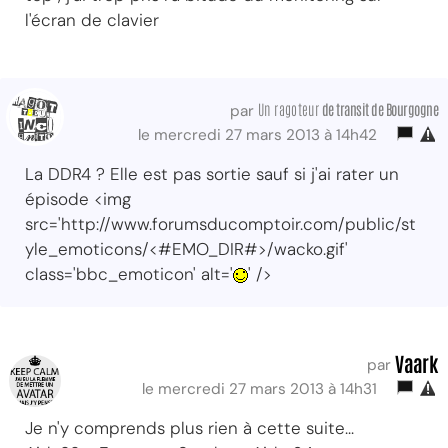
l'écran de clavier
Un ragoteur
de transit de Bourgogne
par
le mercredi 27 mars 2013 à 14h42
La DDR4 ? Elle est pas sortie sauf si j'ai rater un
épisode <img
src='http://www.forumsducomptoir.com/public/st
yle_emoticons/<#EMO_DIR#>/wacko.gif'
class='bbc_emoticon' alt='
' />
Vaark
par
le mercredi 27 mars 2013 à 14h31
Je n'y comprends plus rien à cette suite...