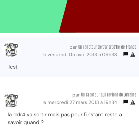
Un ragoteur
de transit d'Ile-de-France
par
le vendredi 05 avril 2013 à 09h33
Test'
Un ragoteur qui revient
de Lorraine
par
le mercredi 27 mars 2013 à 19h34
la ddr4 va sortir mais pas pour l'instant reste a
savoir quand ?