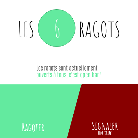
6
LES
RAGOTS
Les ragots sont actuellement
ouverts à tous, c'est open bar !
Signaler
Ragoter
un truc