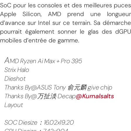
SoC pour les consoles et des meilleures puces
Apple Silicon, AMD prend une longueur
d’avance sur Intel sur ce terrain. Sa démarche
pourrait également sonner le glas des dGPU
mobiles d’entrée de gamme.
A
MD Ryzen Ai Max + Pro 395
Strix Halo
Dieshot
Thanks By@ASUS Tony 俞元麟 give chip
Thanks By@万扯淡 Decap
@Kurnalsalts
Layout
SOC Diesize：16.02x19.20