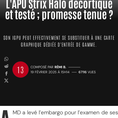
L'APU Strix Halo décortiqué
et testé ; promesse tenue ?
SON IGPU PEUT EFFECTIVEMENT SE SUBSTITUER À UNE CARTE
GRAPHIQUE DÉDIÉE D'ENTRÉE DE GAMME.
13
COMPOSÉ PAR
RÉMI B.
—————
19 FÉVRIER 2025 À 15H14
——
67116
VUES
MD a levé l’embargo pour l’examen de ses