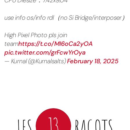
CPU Diesize：7.42x9.04
use info os/info rdl（no Si Bridge/interposer）
High Pixel Photo pls join
team
https://t.co/MI6oCa2yOA
pic.twitter.com/grFcwYrOya
— Kurnal (@Kurnalsalts)
February 18, 2025
13
LES
RAGOTS