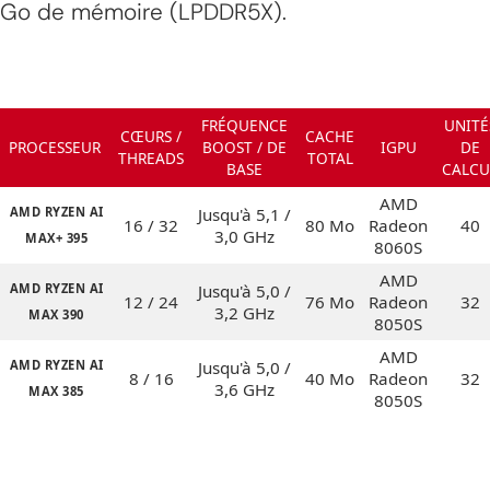
Go de mémoire (LPDDR5X).
FRÉQUENCE
UNITÉ
CŒURS /
CACHE
PROCESSEUR
BOOST / DE
IGPU
DE
THREADS
TOTAL
BASE
CALCU
AMD
AMD RYZEN AI
Jusqu'à 5,1 /
16 / 32
80 Mo
Radeon
40
3,0 GHz
MAX+ 395
8060S
AMD
AMD RYZEN AI
Jusqu'à 5,0 /
12 / 24
76 Mo
Radeon
32
3,2 GHz
MAX 390
8050S
AMD
AMD RYZEN AI
Jusqu'à 5,0 /
8 / 16
40 Mo
Radeon
32
3,6 GHz
MAX 385
8050S