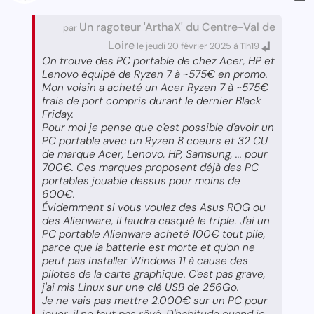
Un ragoteur 'ArthaX' du Centre-Val de
par
Loire
le jeudi 20 février 2025 à 11h19
On trouve des PC portable de chez Acer, HP et
Lenovo équipé de Ryzen 7 à ~575€ en promo.
Mon voisin a acheté un Acer Ryzen 7 à ~575€
frais de port compris durant le dernier Black
Friday.
Pour moi je pense que c'est possible d'avoir un
PC portable avec un Ryzen 8 coeurs et 32 CU
de marque Acer, Lenovo, HP, Samsung, ... pour
700€. Ces marques proposent déjà des PC
portables jouable dessus pour moins de
600€.
Évidemment si vous voulez des Asus ROG ou
des Alienware, il faudra casqué le triple. J'ai un
PC portable Alienware acheté 100€ tout pile,
parce que la batterie est morte et qu'on ne
peut pas installer Windows 11 à cause des
pilotes de la carte graphique. C'est pas grave,
j'ai mis Linux sur une clé USB de 256Go.
Je ne vais pas mettre 2.000€ sur un PC pour
jouer, il ne faut pas rêvé. D'habitude quand je