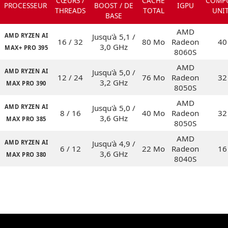
CŒURS /
CACHE
COMP
PROCESSEUR
BOOST / DE
IGPU
THREADS
TOTAL
UNI
BASE
AMD
AMD RYZEN AI
Jusqu'à 5,1 /
16 / 32
80 Mo
Radeon
40
3,0 GHz
MAX+ PRO 395
8060S
AMD
AMD RYZEN AI
Jusqu'à 5,0 /
12 / 24
76 Mo
Radeon
32
3,2 GHz
MAX PRO 390
8050S
AMD
AMD RYZEN AI
Jusqu'à 5,0 /
8 / 16
40 Mo
Radeon
32
3,6 GHz
MAX PRO 385
8050S
AMD
AMD RYZEN AI
Jusqu'à 4,9 /
6 / 12
22 Mo
Radeon
16
3,6 GHz
MAX PRO 380
8040S