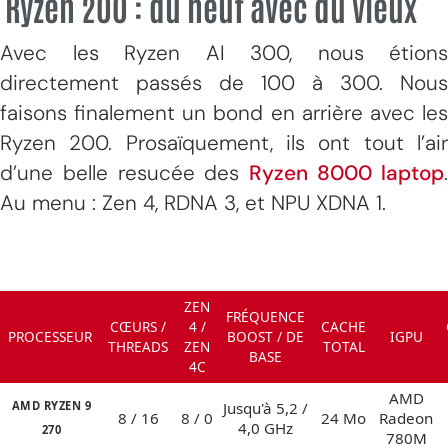
Ryzen 200 : du neuf avec du vieux
Avec les Ryzen AI 300, nous étions
directement passés de 100 à 300. Nous
faisons finalement un bond en arrière avec les
Ryzen 200. Prosaïquement, ils ont tout l’air
d’une belle resucée des
Ryzen 8000 laptop
Au menu : Zen 4, RDNA 3, et NPU XDNA 1.
ZEN
FRÉQUENCE
CŒURS /
4 /
CACHE
PROCESSEUR
BOOST / DE
IGPU
THREADS
ZEN
TOTAL
BASE
4C
AMD
AMD RYZEN 9
Jusqu'à 5,2 /
8 / 16
8 / 0
24 Mo
Radeon
4,0 GHz
270
780M