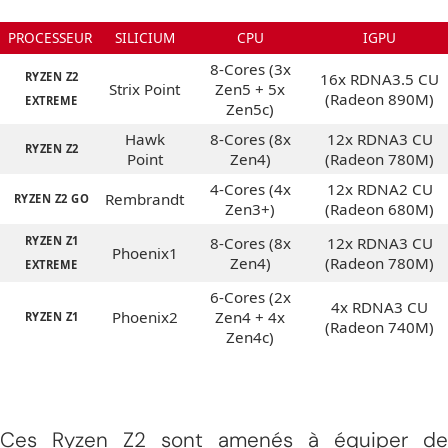
PROCESSEUR
SILICIUM
CPU
IGPU
8-Cores (3x
RYZEN Z2
16x RDNA3.5 CU
Strix Point
Zen5 + 5x
(Radeon 890M)
EXTREME
Zen5c)
Hawk
8-Cores (8x
12x RDNA3 CU
RYZEN Z2
Point
Zen4)
(Radeon 780M)
4-Cores (4x
12x RDNA2 CU
Rembrandt
RYZEN Z2 GO
Zen3+)
(Radeon 680M)
RYZEN Z1
8-Cores (8x
12x RDNA3 CU
Phoenix1
Zen4)
(Radeon 780M)
EXTREME
6-Cores (2x
4x RDNA3 CU
Phoenix2
Zen4 + 4x
RYZEN Z1
(Radeon 740M)
Zen4c)
Ces Ryzen Z2 sont amenés à équiper de