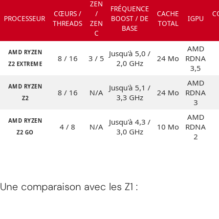
ZEN
FRÉQUENCE
CŒURS /
/
CACHE
C
PROCESSEUR
BOOST / DE
IGPU
THREADS
ZEN
TOTAL
BASE
C
AMD
AMD RYZEN
Jusqu'à 5,0 /
8 / 16
3 / 5
24 Mo
RDNA
2,0 GHz
Z2 EXTREME
3,5
AMD
AMD RYZEN
Jusqu'à 5,1 /
8 / 16
N/A
24 Mo
RDNA
3,3 GHz
Z2
3
AMD
AMD RYZEN
Jusqu'à 4,3 /
4 / 8
N/A
10 Mo
RDNA
3,0 GHz
Z2 GO
2
Une comparaison avec les Z1 :