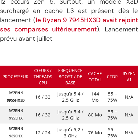
12 cœurs Zen 5. Surtout, un modèle X3D
surchargé en cache L3 est présent dès le
lancement (
le Ryzen 9 7945HX3D avait rejoint
ses comparses ultérieurement
). Lancemen
prévu avant juillet.
CŒURS /
FRÉQUENCE
CACHE
RYZEN
PROCESSEUR
THREADS
BOOST / DE
CTDP
TOTAL
AI
CPU
BASE
RYZEN 9
Jusqu’à 5,4 /
144
55 –
16 / 32
N/A
2,5 GHz
Mo
75W
9955HX3D
RYZEN 9
Jusqu’à 5,4 /
55 –
16 / 32
80 Mo
N/A
2,5 GHz
75W
9955HX
RYZEN 9
Jusqu’à 5,2 /
55 –
12 / 24
76 Mo
N/A
3 GHz
75W
9850HX