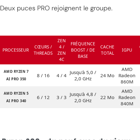
Deux puces PRO rejoignent le groupe.
ZEN
FRÉQUENCE
CŒURS /
4 /
CACHE
PROCESSEUR
BOOST / DE
IGPU
THREADS
ZEN
TOTAL
BASE
4C
AMD
AMD RYZEN 7
Jusqu'à 5,0 /
8 / 16
4 / 4
24 Mo
Radeon
2,0 GHz
AI PRO 350
860M
AMD
AMD RYZEN 5
Jusqu'à 4,8 /
6 / 12
3 / 3
22 Mo
Radeon
2,0 GHz
AI PRO 340
840M