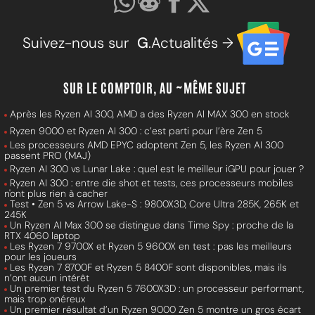
Suivez-nous sur
G
.Actualités →
SUR LE COMPTOIR, AU ~MÊME SUJET
Après les Ryzen AI 300, AMD a des Ryzen AI MAX 300 en stock
Ryzen 9000 et Ryzen AI 300 : c’est parti pour l’ère Zen 5
Les processeurs AMD EPYC adoptent Zen 5, les Ryzen AI 300
passent PRO (MAJ)
Ryzen AI 300 vs Lunar Lake : quel est le meilleur iGPU pour jouer ?
Ryzen AI 300 : entre die shot et tests, ces processeurs mobiles
n'ont plus rien à cacher
Test • Zen 5 vs Arrow Lake-S : 9800X3D, Core Ultra 285K, 265K et
245K
Un Ryzen AI Max 300 se distingue dans Time Spy : proche de la
RTX 4060 laptop
Les Ryzen 7 9700X et Ryzen 5 9600X en test : pas les meilleurs
pour les joueurs
Les Ryzen 7 8700F et Ryzen 5 8400F sont disponibles, mais ils
n’ont aucun intérêt
Un premier test du Ryzen 5 7600X3D : un processeur performant,
mais trop onéreux
Un premier résultat d’un Ryzen 9000 Zen 5 montre un gros écart