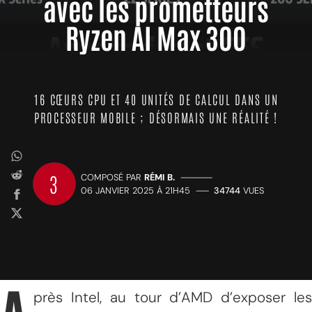
avec les prometteurs
Ryzen AI Max 300
16 CŒURS CPU ET 40 UNITÉS DE CALCUL DANS UN
PROCESSEUR MOBILE ; DÉSORMAIS UNE RÉALITÉ !
3
COMPOSÉ PAR
RÉMI B.
—————
06 JANVIER 2025 À 21H45
——
34744
VUES
près Intel, au tour d’AMD d’exposer les