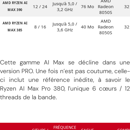
AMD
AMD RYZEN AI
Jusqu'à 5,0 /
12 / 24
76 Mo
Radeon
32
3,2 GHz
MAX 390
8050S
AMD
AMD RYZEN AI
Jusqu'à 5,0 /
8 / 16
40 Mo
Radeon
32
3,6 GHz
MAX 385
8050S
Cette gamme AI Max se décline dans une
version PRO. Une fois n’est pas coutume, celle-
ci inclut une référence inédite, à savoir le
Ryzen AI Max Pro 380, l’unique 6 cœurs / 12
threads de la bande.
FRÉQUENCE