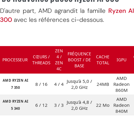
D'autre part, AMD agrandit la famille
Ryzen A
300
avec les références ci-dessous.
ZEN
FRÉQUENCE
CŒURS /
4 /
CACHE
PROCESSEUR
BOOST / DE
IGPU
THREADS
ZEN
TOTAL
BASE
4C
AMD
AMD RYZEN AI
Jusqu’à 5,0 /
8 / 16
4 / 4
24MB
Radeon
2,0 GHz
7 350
860M
AMD
AMD RYZEN AI
Jusqu'à 4,8 /
6 / 12
3 / 3
22 Mo
Radeon
2,0 GHz
5 340
840M