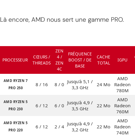
Là encore, AMD nous sert une gamme PRO.
ZEN
FRÉQUENCE
CŒURS /
4 /
CACHE
PROCESSEUR
BOOST / DE
IGPU
THREADS
ZEN
TOTAL
BASE
4C
AMD
AMD RYZEN 7
Jusqu'à 5,1 /
8 / 16
8 / 0
24 Mo
Radeon
3,3 GHz
PRO 250
780M
AMD
AMD RYZEN 5
Jusqu'à 4,9 /
6 / 12
6 / 0
22 Mo
Radeon
3,5 GHz
PRO 230
760M
AMD
AMD RYZEN 5
Jusqu'à 4,9 /
6 / 12
2 / 4
22 Mo
Radeon
3,2 GHz
PRO 220
740M