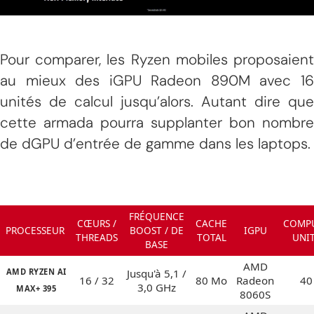
Pour comparer, les Ryzen mobiles proposaient
au mieux des iGPU Radeon 890M avec 16
unités de calcul jusqu’alors. Autant dire que
cette armada pourra supplanter bon nombre
de dGPU d’entrée de gamme dans les laptops.
FRÉQUENCE
CŒURS /
CACHE
COMP
PROCESSEUR
BOOST / DE
IGPU
THREADS
TOTAL
UNI
BASE
AMD
AMD RYZEN AI
Jusqu'à 5,1 /
16 / 32
80 Mo
Radeon
40
3,0 GHz
MAX+ 395
8060S