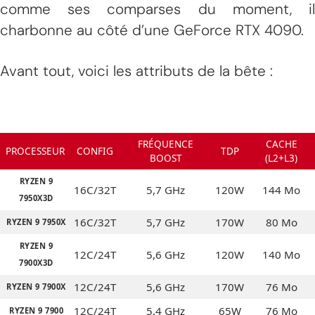
comme ses comparses du moment, il
charbonne au côté d’une GeForce RTX 4090.
Avant tout, voici les attributs de la bête :
FRÉQUENCE
CACHE
PROCESSEUR
CONFIG
TDP
BOOST
(L2+L3)
RYZEN 9
16C/32T
5,7 GHz
120W
144 Mo
7950X3D
16C/32T
5,7 GHz
170W
80 Mo
RYZEN 9 7950X
RYZEN 9
12C/24T
5,6 GHz
120W
140 Mo
7900X3D
12C/24T
5,6 GHz
170W
76 Mo
RYZEN 9 7900X
12C/24T
5,4 GHz
65W
76 Mo
RYZEN 9 7900