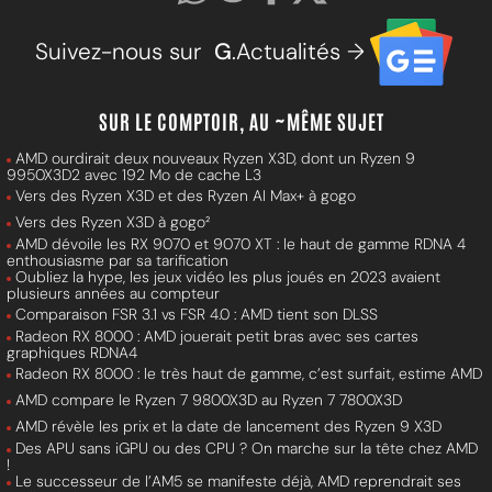
Suivez-nous sur
G
.Actualités →
SUR LE COMPTOIR, AU ~MÊME SUJET
AMD ourdirait deux nouveaux Ryzen X3D, dont un Ryzen 9
9950X3D2 avec 192 Mo de cache L3
Vers des Ryzen X3D et des Ryzen AI Max+ à gogo
Vers des Ryzen X3D à gogo²
AMD dévoile les RX 9070 et 9070 XT : le haut de gamme RDNA 4
enthousiasme par sa tarification
Oubliez la hype, les jeux vidéo les plus joués en 2023 avaient
plusieurs années au compteur
Comparaison FSR 3.1 vs FSR 4.0 : AMD tient son DLSS
Radeon RX 8000 : AMD jouerait petit bras avec ses cartes
graphiques RDNA4
Radeon RX 8000 : le très haut de gamme, c’est surfait, estime AMD
AMD compare le Ryzen 7 9800X3D au Ryzen 7 7800X3D
AMD révèle les prix et la date de lancement des Ryzen 9 X3D
Des APU sans iGPU ou des CPU ? On marche sur la tête chez AMD
!
Le successeur de l’AM5 se manifeste déjà, AMD reprendrait ses