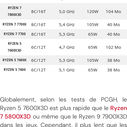
RYZEN 7
8C/16T
5,0 GHz
120W
104 Mo
7800X3D
8C/16T
5,4 GHz
105W
40 Mo
RYZEN 7 7700X
8C/16T
5,3 GHz
65W
40 Mo
RYZEN 7 7700
RYZEN 5
6C/12T
4,7 GHz
65W
102 Mo
7600X3D
6C/12T
5,3 GHz
105W
38 Mo
RYZEN 5 7600X
6C/12T
5,1 GHz
65W
38 Mo
RYZEN 5 7600
Globalement, selon les tests de PCGH, le
Ryzen 5 7600X3D est plus rapide que le
Ryzen
7 5800X3D
ou même que le Ryzen 9 7900X3D
dans les jeux. Cependant, il plus lent que les