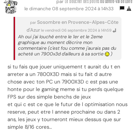
Le boucher des potins
du Centre-Val
de Loire
par
le dimanche 08 septembre 2024 à 14h33
Sosombre en Provence-Alpes-Côte
par
d'Azur
le vendredi 06 septembre 2024 à 14h59
Ah oui j'ai louché entre le 1er et le 2eme
graphique au moment d'écrire mon
commentaire (c'est fou comme j'aurais pas du
acheté un 7900x3d d'ailleurs à sa sortie
)
si tu fais que jouer uniquement t aurait du t en
arreter a un 7800X3D mais si tu fait d autre
chose avec ton PC un 7900X3D c est pas une
honte pour le gaming meme si tu perds quelque
FPS sur des simple benchs de jeux
et qui c est ce que le futur de l optimisation nous
reserve, peut etre l annee prochaine ou dans 2
ans, les jeux y tourneront mieux dessus que sur
simple 8/16 cores...