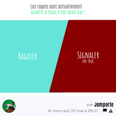
Les ragots sont actuellement
ouverts à tous, c'est open bar !
Signaler
Ragoter
un truc
Jemporte
par
le mercredi 20 mai à 16h21