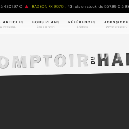
1.97 €
RADEON RX 9070 :
43 refs en stock de 557.99 € à 988.90
& ARTICLES
BONS PLANS
RÉFÉRENCES
JOBS@CDH
z incollables.
à ne pas rater !
& Guides
Deviendre pilier ?