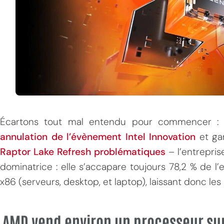
Écartons tout mal entendu pour commencer :
annulation de l’évènement Intel Innovation
et g
Raptor Lake Refresh problématiques
– l’entrepris
dominatrice : elle s’accapare toujours 78,2 % de
x86 (serveurs, desktop, et laptop), laissant donc les 
AMD vend environ un processeur sur