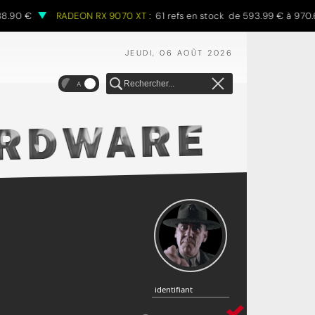
 €
RADEON RX 9070 XT :
61 refs en stock de 593.99 € à 970.68 €
JEUDI, 06 AOÛT 2026
A
identifiant
identifiant