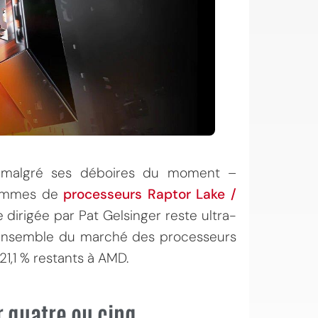
 malgré ses déboires du moment –
ammes de
processeurs Raptor Lake /
e dirigée par Pat Gelsinger reste ultra-
 l’ensemble du marché des processeurs
21,1 % restants à AMD.
 quatre ou cinq