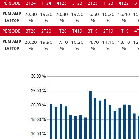
PÉRIODE
2T24
1T24
4T23
3T23
2T23
1T23
4T22
3
PDM AMD
20,30
19,30
20,30
19,50
16,50
16,20
16,40
15
%
%
%
%
%
%
%
LAPTOP
PÉRIODE
3T20
2T20
1T20
T419
3T19
2T19
1T19
4
PDM AMD
20,20
19,90
17,10
16,20
14,70
14,10
13,10
12
%
%
%
%
%
%
%
LAPTOP