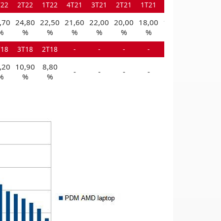
T22
2T22
1T22
4T21
3T21
2T21
1T21
4T20
,70
24,80
22,50
21,60
22,00
20,00
18,00
19,00
%
%
%
%
%
%
%
%
T18
3T18
2T18
-
-
-
-
-
,20
10,90
8,80
-
-
-
-
-
%
%
%