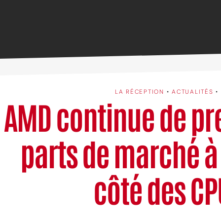
LA RÉCEPTION
•
ACTUALITÉS
•
AMD continue de pr
parts de marché à 
côté des CP