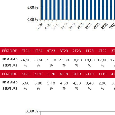
PÉRIODE
2T24
1T24
4T23
3T23
2T23
1T23
4T22
3
PDM AMD
24,10
23,60
23,10
23,30
18,60
18,00
17,60
17
%
%
%
%
%
%
%
SERVEURS
PÉRIODE
3T20
2T20
1T20
4T19
3T19
2T19
1T19
4
PDM AMD
6,60
5,80
5,10
4,50
4,30
3,40
2,90
3
%
%
%
%
%
%
%
SERVEURS