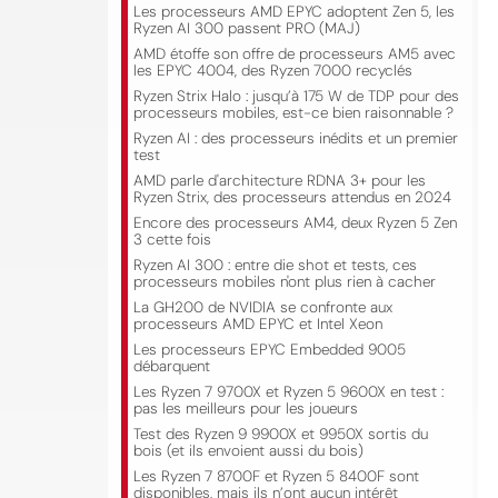
Les processeurs AMD EPYC adoptent Zen 5, les
Ryzen AI 300 passent PRO (MAJ)
AMD étoffe son offre de processeurs AM5 avec
les EPYC 4004, des Ryzen 7000 recyclés
Ryzen Strix Halo : jusqu’à 175 W de TDP pour des
processeurs mobiles, est-ce bien raisonnable ?
Ryzen AI : des processeurs inédits et un premier
test
AMD parle d'architecture RDNA 3+ pour les
Ryzen Strix, des processeurs attendus en 2024
Encore des processeurs AM4, deux Ryzen 5 Zen
3 cette fois
Ryzen AI 300 : entre die shot et tests, ces
processeurs mobiles n'ont plus rien à cacher
La GH200 de NVIDIA se confronte aux
processeurs AMD EPYC et Intel Xeon
Les processeurs EPYC Embedded 9005
débarquent
Les Ryzen 7 9700X et Ryzen 5 9600X en test :
pas les meilleurs pour les joueurs
Test des Ryzen 9 9900X et 9950X sortis du
bois (et ils envoient aussi du bois)
Les Ryzen 7 8700F et Ryzen 5 8400F sont
disponibles, mais ils n’ont aucun intérêt