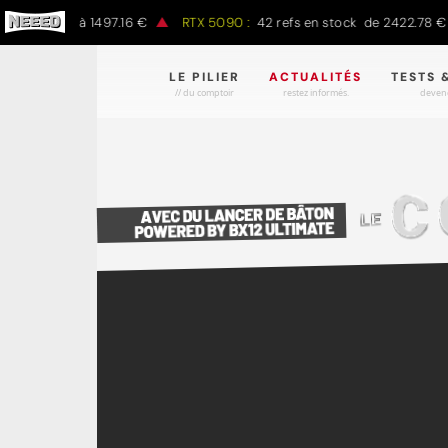
.00 € à 1497.16 €
RTX 5090 :
42 refs en stock de 2422.78 € à 430
LE PILIER
ACTUALITÉS
TESTS 
// du comptoir
restez informés.
devene