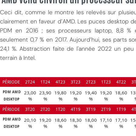
Ceci dit, comme le montre les relevés sur plusi
clairement en faveur d’AMD. Les puces desktop de
PDM en 2016 ; ses processeurs laptop, 8,8 % e
seulement 0,7 % en 2017. Aujourd’hui, ses parts s
24,1 %. Abstraction faite de l'année 2022 un peu
terrain à Intel.
MPT
PÉRIODE
2T24
1T24
4T23
3T23
2T23
1T23
4T22
3
PDM AMD
23,00
23,90
19,80
19,20
19,40
19,20
18,60
13
%
%
%
%
%
%
%
DESKTOP
PÉRIODE
3T20
2T20
1T20
4T19
3T19
2T19
1T19
4
PDM AMD
20,10
19,20
18,60
18,30
18,00
17,10
17,10
15
%
%
%
%
%
%
%
DESKTOP