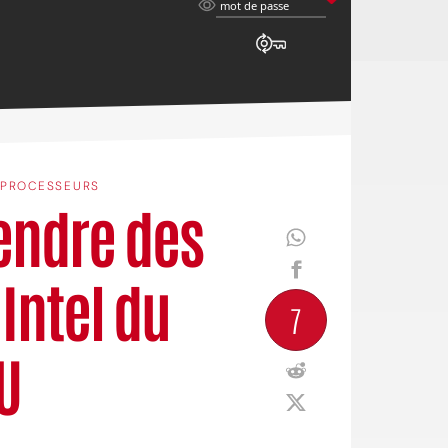
mot
mot de passe
de
passe
PROCESSEURS
endre des
Intel du
7
U