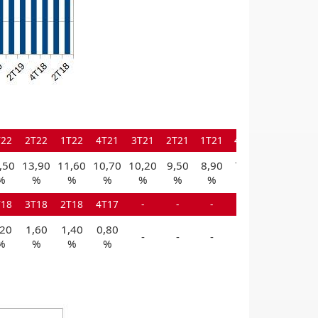
T22
2T22
1T22
4T21
3T21
2T21
1T21
4T20
,50
13,90
11,60
10,70
10,20
9,50
8,90
7,10
%
%
%
%
%
%
%
%
T18
3T18
2T18
4T17
-
-
-
-
,20
1,60
1,40
0,80
-
-
-
-
%
%
%
%