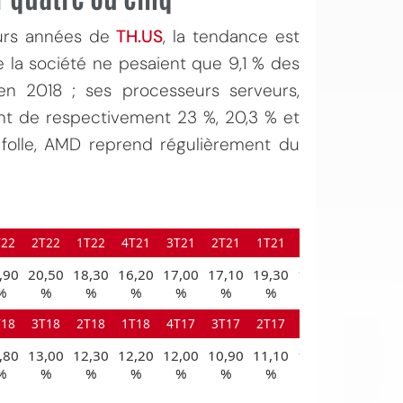
eurs années de
TH.US
, la tendance est
 la société ne pesaient que 9,1 % des
n 2018 ; ses processeurs serveurs,
ont de respectivement 23 %, 20,3 % et
 folle, AMD reprend régulièrement du
OI
T22
2T22
1T22
4T21
3T21
2T21
1T21
4T20
,90
20,50
18,30
16,20
17,00
17,10
19,30
19,30
%
%
%
%
%
%
%
%
T18
3T18
2T18
1T18
4T17
3T17
2T17
1T17
,80
13,00
12,30
12,20
12,00
10,90
11,10
11,40
%
%
%
%
%
%
%
%