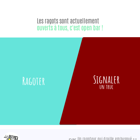
Les ragots sont actuellement
ouverts à tous, c'est open bar !
Signaler
Ragoter
un truc
Un ragoteur qui draille embusqué ••
par