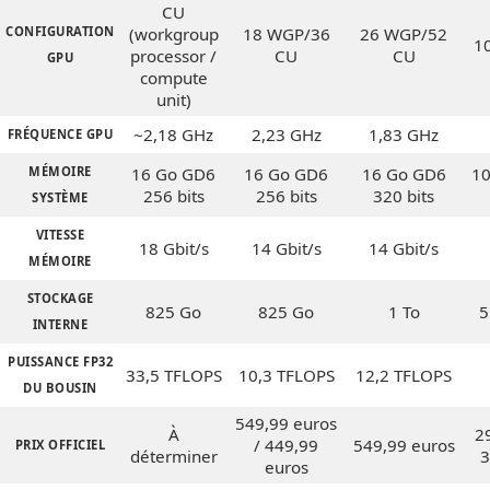
CU
CONFIGURATION
(workgroup
18 WGP/36
26 WGP/52
1
processor /
CU
CU
GPU
compute
unit)
~2,18 GHz
2,23 GHz
1,83 GHz
FRÉQUENCE GPU
MÉMOIRE
16 Go GD6
16 Go GD6
16 Go GD6
10
256 bits
256 bits
320 bits
SYSTÈME
VITESSE
18 Gbit/s
14 Gbit/s
14 Gbit/s
MÉMOIRE
STOCKAGE
825 Go
825 Go
1 To
5
INTERNE
PUISSANCE FP32
33,5 TFLOPS
10,3 TFLOPS
12,2 TFLOPS
DU BOUSIN
549,99 euros
À
2
/ 449,99
549,99 euros
PRIX OFFICIEL
déterminer
3
euros