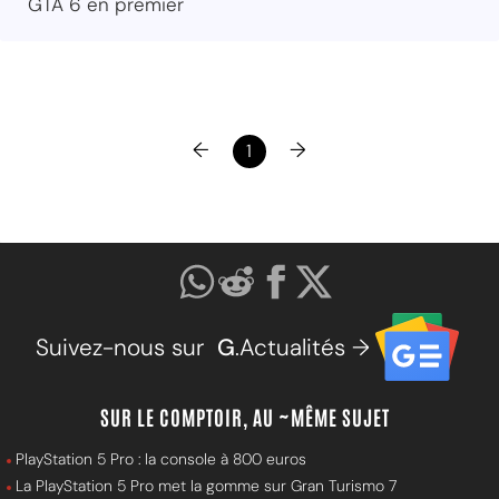
GTA 6 en premier
←
→
1
Suivez-nous sur
G
.Actualités →
SUR LE COMPTOIR, AU ~MÊME SUJET
PlayStation 5 Pro : la console à 800 euros
La PlayStation 5 Pro met la gomme sur Gran Turismo 7