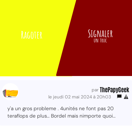
Signaler
Ragoter
un truc
ThePapyGeek
par
le jeudi 02 mai 2024 à 20h03
y'a un gros probleme . 4unités ne font pas 20
teraflops de plus... Bordel mais nimporte quoi...