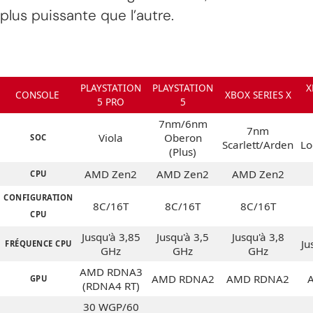
plus puissante que l’autre.
PLAYSTATION
PLAYSTATION
X
CONSOLE
XBOX SERIES X
5 PRO
5
7nm/6nm
7nm
Viola
Oberon
SOC
Scarlett/Arden
Lo
(Plus)
AMD Zen2
AMD Zen2
AMD Zen2
CPU
CONFIGURATION
8C/16T
8C/16T
8C/16T
CPU
Jusqu'à 3,85
Jusqu'à 3,5
Jusqu'à 3,8
Ju
FRÉQUENCE CPU
GHz
GHz
GHz
AMD RDNA3
AMD RDNA2
AMD RDNA2
GPU
(RDNA4 RT)
30 WGP/60