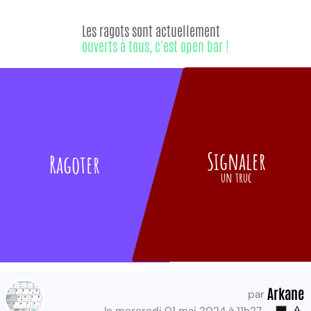
Les ragots sont actuellement
ouverts à tous, c'est open bar !
Signaler
Ragoter
un truc
Arkane
par