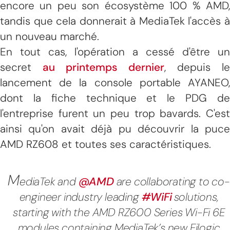
encore un peu son écosystème 100 % AMD,
tandis que cela donnerait à MediaTek l'accès à
un nouveau marché.
En tout cas, l'opération a cessé d'être un
secret
au printemps dernier
, depuis le
lancement de la console portable AYANEO,
dont la fiche technique et le PDG de
l'entreprise furent un peu trop bavards. C'est
ainsi qu'on avait déjà pu découvrir la puce
AMD RZ608 et toutes ses caractéristiques.
M
ediaTek and
@AMD
are collaborating to co-
engineer industry leading
#WiFi
solutions,
starting with the AMD RZ600 Series Wi-Fi 6E
modules containing MediaTek’s new Filogic