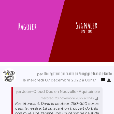
Signaler
Ragoter
un truc
Un ragoteur qui draille
en Bourgogne-Franche-Comté
par
le mercredi 07 décembre 2022 à 09h17
Jean-Cloud Dos en Nouvelle-Aquitaine
par
le
mercredi 23 novembre 2022 à 11h42
Pas étonnant. Dans le secteur 250-350 euros,
c'est la misère. Là ou avant on trouvait du très
bon milieu de gamme voir un début de haut de