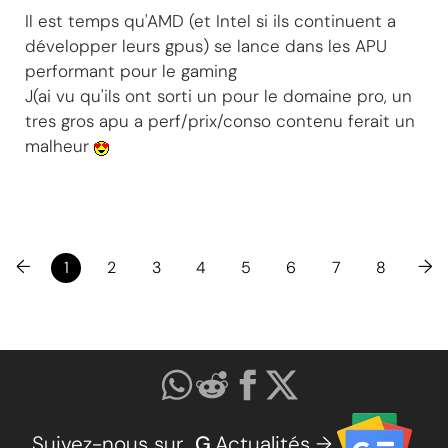
Il est temps qu'AMD (et Intel si ils continuent a
développer leurs gpus) se lance dans les APU
performant pour le gaming
J(ai vu qu'ils ont sorti un pour le domaine pro, un
tres gros apu a perf/prix/conso contenu ferait un
malheur
←
→
1
2
3
4
5
6
7
8
Suivez-nous sur
G
.Actualités →