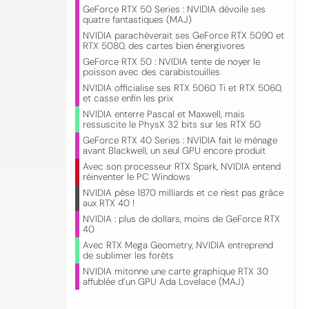
GeForce RTX 50 Series : NVIDIA dévoile ses
quatre fantastiques (MAJ)
NVIDIA parachèverait ses GeForce RTX 5090 et
RTX 5080, des cartes bien énergivores
GeForce RTX 50 : NVIDIA tente de noyer le
poisson avec des carabistouilles
NVIDIA officialise ses RTX 5060 Ti et RTX 5060,
et casse enfin les prix
NVIDIA enterre Pascal et Maxwell, mais
ressuscite le PhysX 32 bits sur les RTX 50
GeForce RTX 40 Series : NVIDIA fait le ménage
avant Blackwell, un seul GPU encore produit
Avec son processeur RTX Spark, NVIDIA entend
réinventer le PC Windows
NVIDIA pèse 1870 milliards et ce n'est pas grâce
aux RTX 40 !
NVIDIA : plus de dollars, moins de GeForce RTX
40
Avec RTX Mega Geometry, NVIDIA entreprend
de sublimer les forêts
NVIDIA mitonne une carte graphique RTX 30
affublée d’un GPU Ada Lovelace (MAJ)