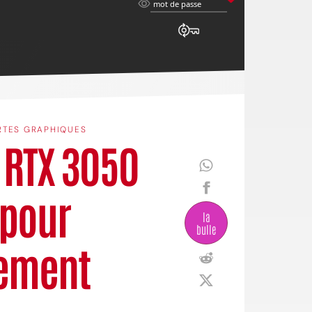
mot
mot de passe
de
passe
RTES GRAPHIQUES
 RTX 3050
. pour
la
bulle
uement