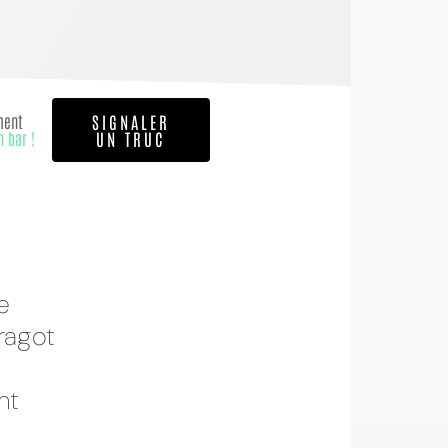
ment
SIGNALER
n bar !
UN TRUC
e
ragot
nt