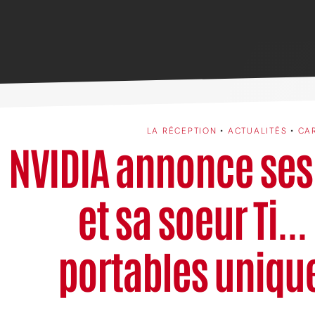
LA RÉCEPTION
•
ACTUALITÉS
•
CA
NVIDIA annonce ses
et sa soeur Ti..
portables uniq