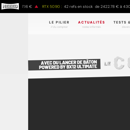
 à 1497.16 €
RTX 5090 :
42 refs en stock de 2422.78 € à 4301.97 
LE PILIER
ACTUALITÉS
TESTS 
// du comptoir
restez informés.
devene