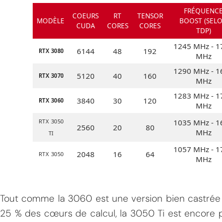
FRÉQUENC
COEURS
RT
TENSOR
MODÈLE
BOOST (SEL
CUDA
CORES
CORES
TDP)
1245 MHz - 1
6144
48
192
RTX 3080
MHz
1290 MHz - 1
5120
40
160
RTX 3070
MHz
1283 MHz - 1
3840
30
120
RTX 3060
MHz
RTX 3050
1035 MHz - 1
2560
20
80
MHz
TI
1057 MHz - 1
2048
16
64
RTX 3050
MHz
Tout comme la 3060 est une version bien castrée
25 % des cœurs de calcul, la 3050 Ti est encore p