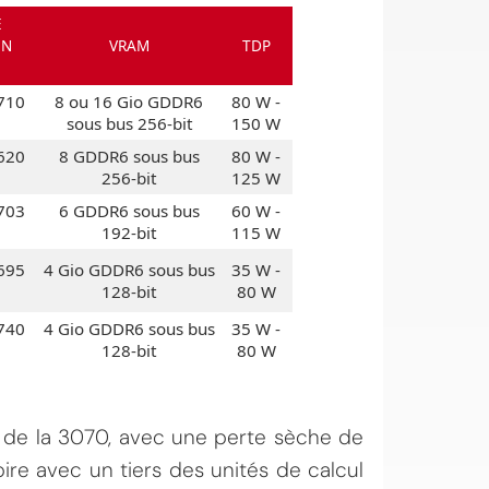
E
ON
VRAM
TDP
710
8 ou 16 Gio GDDR6
80 W -
sous bus 256-bit
150 W
620
8 GDDR6 sous bus
80 W -
256-bit
125 W
703
6 GDDR6 sous bus
60 W -
192-bit
115 W
695
4 Gio GDDR6 sous bus
35 W -
128-bit
80 W
740
4 Gio GDDR6 sous bus
35 W -
128-bit
80 W
 de la 3070, avec une perte sèche de
ire avec un tiers des unités de calcul