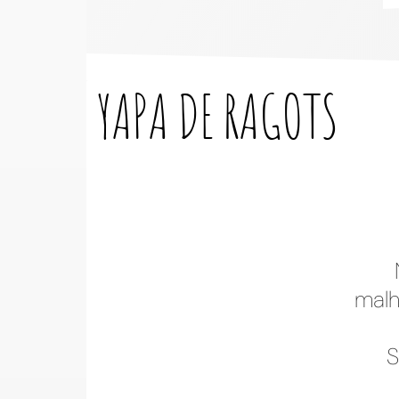
YAPA DE
RAGOTS
malh
S