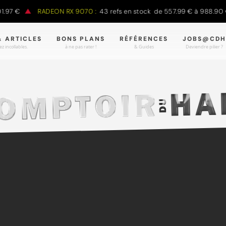
€
RADEON RX 9070 :
43 refs en stock de 557.99 € à 988.90 €
& ARTICLES
BONS PLANS
RÉFÉRENCES
JOBS@CDH
z incollables.
à ne pas rater !
& Guides
Deviendre pilier ?