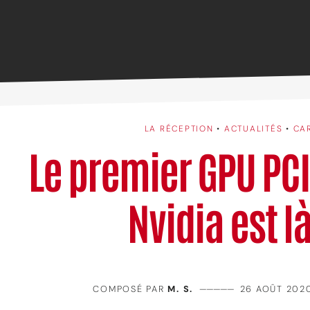
LA RÉCEPTION
•
ACTUALITÉS
•
CA
Le premier GPU PCI
Nvidia est là
COMPOSÉ PAR
M. S.
—————
26 AOÛT 202