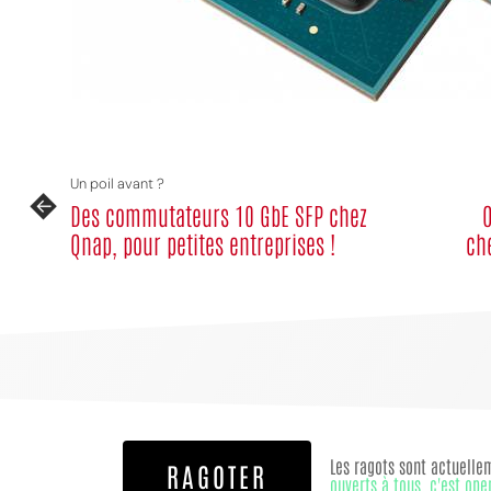
Un poil avant ?
Des commutateurs 10 GbE SFP chez
O
Qnap, pour petites entreprises !
ch
Les ragots sont actuelle
RAGOTER
ouverts à tous, c'est ope