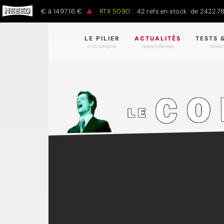
de 797.00 € à 1497.16 €
RTX 5090 :
42 refs en stock de 2422.78 €
LE PILIER
ACTUALITÉS
TESTS 
// du comptoir
restez informés.
devene