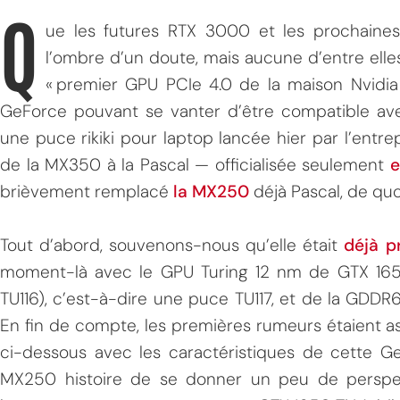
Q
ue les futures RTX 3000 et les prochaines
l’ombre d’un doute, mais aucune d’entre elles
« premier GPU PCIe 4.0 de la maison Nvidia
GeForce pouvant se vanter d’être compatible a
une puce rikiki pour laptop lancée hier par l’entr
de la MX350 à la Pascal — officialisée seulement
e
brièvement remplacé
la MX250
déjà Pascal, de quo
Tout d’abord, souvenons-nous qu’elle était
déjà p
moment-là avec le GPU Turing 12 nm de GTX 1650 
TU116), c’est-à-dire une puce TU117, et de la GDDR6
En fin de compte, les premières rumeurs étaient a
ci-dessous avec les caractéristiques de cette
MX250 histoire de se donner un peu de perspec