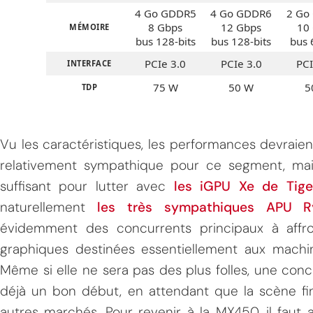
4 Go GDDR5
4 Go GDDR6
2 Go
8 Gbps
12 Gbps
10
MÉMOIRE
bus 128-bits
bus 128-bits
bus 
PCIe 3.0
PCIe 3.0
PCI
INTERFACE
75 W
50 W
5
TDP
Vu les caractéristiques, les performances devraie
MPT
relativement sympathique pour ce segment, mais 
suffisant pour lutter avec
les iGPU Xe de Tige
naturellement
les très sympathiques APU 
évidemment des concurrents principaux à affr
graphiques destinées essentiellement aux machi
Même si elle ne sera pas des plus folles, une con
déjà un bon début, en attendant que la scène fi
autres marchés. Pour revenir à la MX450, il faut 