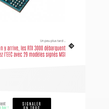
Un peu plus tard ...
n y arrive, les RTX 3000 débarquent
ez l'EEC avec 29 modèles signés MSI
ment
SIGNALER
n bar !
UN TRUC