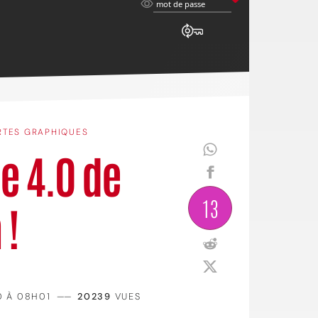
mot
mot de passe
de
passe
RTES GRAPHIQUES
e 4.0 de
13
 !
0 À 08H01
——
20239
VUES