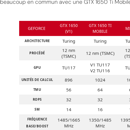
beaucoup en commun avec une GTX 1650 Ti Mobile
GTX 1650
GTX 1650 TI
GEFORCE
M
(V1)
MOBILE
Turing
Turing
Tu
ARCHITECTURE
12 nm
1
12 nm (TSMC)
PROCÉDÉ
(TSMC)
(T
V1 TU117
TU117
T
GPU
V2 TU116
896
1024
1
UNITÉS DE CALCUL
56
64
TMU
32
32
ROPS
14
16
SM
FRÉQUENCE
1485/1665
1350/1485
139
MHz
MHz
BASE/BOOST