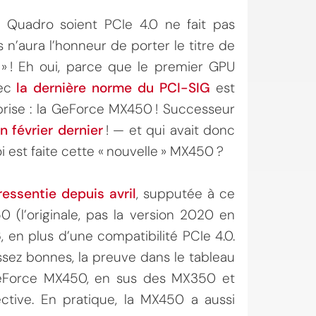
 Quadro soient PCIe 4.0 ne fait pas
 n’aura l’honneur de porter le titre de
 » ! Eh oui, parce que le premier GPU
vec
la dernière norme du PCI-SIG
est
eprise : la GeForce MX450 ! Successeur
n février dernier
! — et qui avait donc
i est faite cette « nouvelle » MX450 ?
ressentie depuis avril
, supputée à ce
(l’originale, pas la version 2020 en
, en plus d’une compatibilité PCIe 4.0.
ssez bonnes, la preuve dans le tableau
 GeForce MX450, en sus des MX350 et
tive. En pratique, la MX450 a aussi