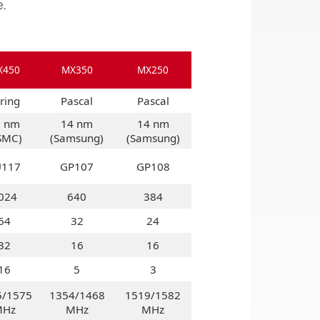
.
X450
MX350
MX250
ring
Pascal
Pascal
2 nm
14 nm
14 nm
SMC)
(Samsung)
(Samsung)
U117
GP107
GP108
024
640
384
64
32
24
32
16
16
16
5
3
5/1575
1354/1468
1519/1582
MHz
MHz
MHz