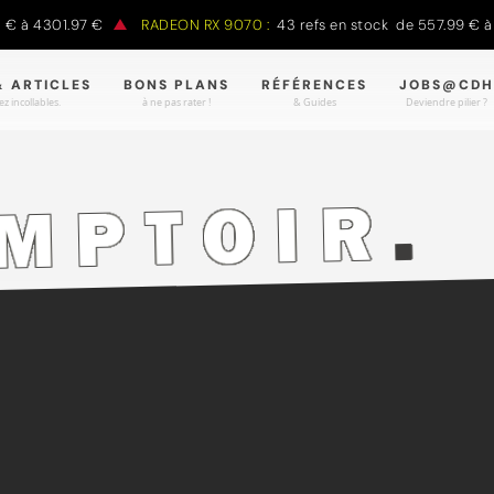
 à 4301.97 €
RADEON RX 9070 :
43 refs en stock de 557.99 € à 9
& ARTICLES
BONS PLANS
RÉFÉRENCES
JOBS@CDH
z incollables.
à ne pas rater !
& Guides
Deviendre pilier ?