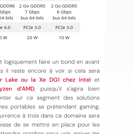
 GDDR6
2 Go GDDR5
2 Go GDDR5
 Gbps
7 Gbps
6 Gbps
64-bits
bus 64-bits
bus 64-bits
e 4.0
PCIe 3.0
PCIe 3.0
0 W
20 W
10 W
nt logiquement faire un bond en avant
OI
il reste encore à voir si cela sera
r Lake ou la Xe DG1 chez Intel
et
Ryzen d’AMD
, puisqu’il s’agira bien
onter sur ce segment des solutions
nes portables se prétendant gaming.
currence à trois dans ce domaine sera
nisse de se mettre en place pour les
attendre octobre pour voir arriver les