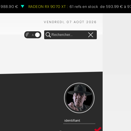
88.90 €
RADEON RX 9070 XT :
61 refs en stock de 593.99 € à 970.
VENDREDI, 07 AOÛT 2026
A
identifiant
identifiant