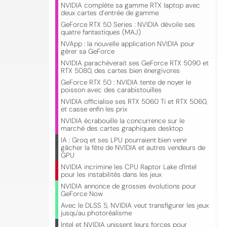
NVIDIA complète sa gamme RTX laptop avec
deux cartes d’entrée de gamme
GeForce RTX 50 Series : NVIDIA dévoile ses
quatre fantastiques (MAJ)
NVApp : la nouvelle application NVIDIA pour
gérer sa GeForce
NVIDIA parachèverait ses GeForce RTX 5090 et
RTX 5080, des cartes bien énergivores
GeForce RTX 50 : NVIDIA tente de noyer le
poisson avec des carabistouilles
NVIDIA officialise ses RTX 5060 Ti et RTX 5060,
et casse enfin les prix
NVIDIA écrabouille la concurrence sur le
marché des cartes graphiques desktop
IA : Groq et ses LPU pourraient bien venir
gâcher la fête de NVIDIA et autres vendeurs de
GPU
NVIDIA incrimine les CPU Raptor Lake d'Intel
pour les instabilités dans les jeux
NVIDIA annonce de grosses évolutions pour
GeForce Now
Avec le DLSS 5, NVIDIA veut transfigurer les jeux
jusqu'au photoréalisme
Intel et NVIDIA unissent leurs forces pour