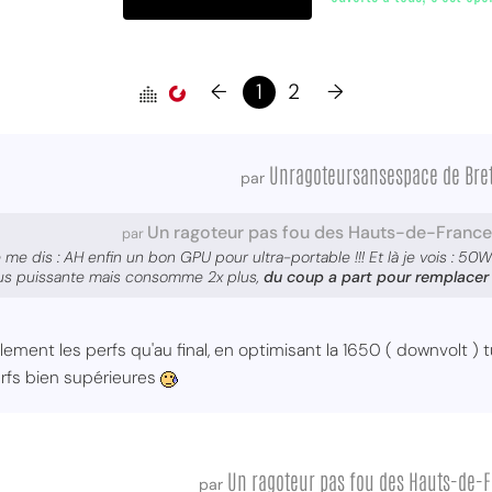
←
1
2
→
Unragoteursansespace de Bre
par
Un ragoteur pas fou des Hauts-de-France
par
 me dis : AH enfin un bon GPU pour ultra-portable !!! Et là je vois : 50W
lus puissante mais consomme 2x plus,
du coup a part pour remplacer l
lement les perfs qu'au final, en optimisant la 1650 ( downvolt )
erfs bien supérieures
Un ragoteur pas fou des Hauts-de-
par