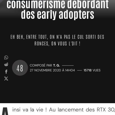
consumérisme débordant
des early adopters
EH BEH, ENTRE TOUT, ON N'A PAS LE CUL SORTI DES
RONCES, ON VOUS L'DIT !
48
COMPOSÉ PAR
T. G.
—————
27 NOVEMBRE 2020 À 14H04
——
15718
VUES
insi va la vie ! Au lancement des RTX 30,