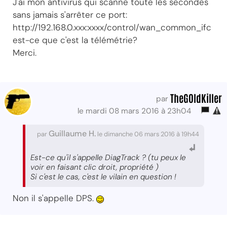
J'ai mon antivirus qui scanne toute les secondes
sans jamais s'arrêter ce port:
http://192.168.0.xxx:xxxx/control/wan_common_ifc
est-ce que c'est la télémétrie?
Merci.
TheG0ldKiller
par
le mardi 08 mars 2016 à 23h04
Guillaume H.
par
le dimanche 06 mars 2016 à 19h44
Est-ce qu'il s'appelle DiagTrack ? (tu peux le
voir en faisant clic droit, propriété )
Si c'est le cas, c'est le vilain en question !
Non il s'appelle DPS.