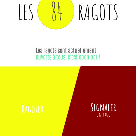
84
LES
RAGOTS
Les ragots sont actuellement
ouverts à tous, c'est open bar !
Signaler
Ragoter
un truc