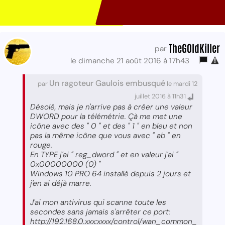
TheG0ldKiller
par
le dimanche 21 août 2016 à 17h43
Un ragoteur Gaulois embusqué
par
le mardi 12
juillet 2016 à 11h31
Désolé, mais je n'arrive pas à créer une valeur
DWORD pour la télémétrie. Çà me met une
icône avec des " 0 " et des " 1 " en bleu et non
pas la même icône que vous avec " ab " en
rouge.
En TYPE j'ai " reg_dword " et en valeur j'ai "
0x00000000 (0) "
Windows 10 PRO 64 installé depuis 2 jours et
j'en ai déjà marre.
J'ai mon antivirus qui scanne toute les
secondes sans jamais s'arrêter ce port:
http://192.168.0.xxx:xxxx/control/wan_common_