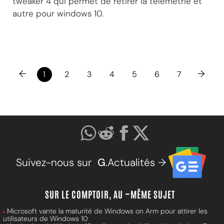
tweaker 4 qui permet de retirer la télémétrie et
autre pour windows 10.
←
→
1
2
3
4
5
6
7
Suivez-nous sur
G
.Actualités →
SUR LE COMPTOIR, AU ~MÊME SUJET
Microsoft vante la maturité de Windows on Arm pour attirer les
utilisateurs de Windows 10