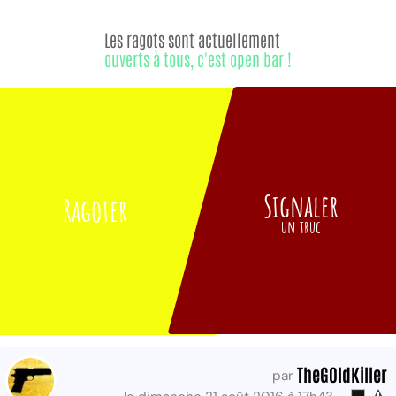
Les ragots sont actuellement
ouverts à tous, c'est open bar !
Signaler
Ragoter
un truc
TheG0ldKiller
par