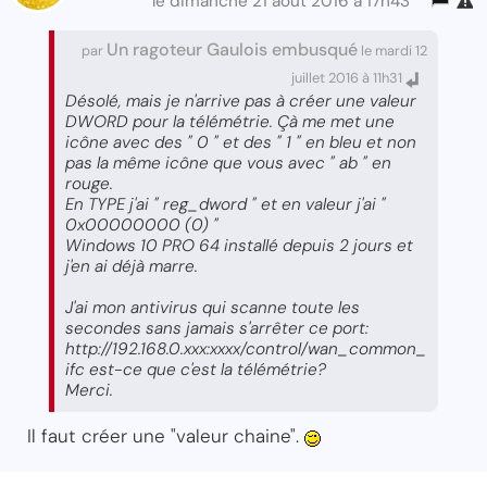
le dimanche 21 août 2016 à 17h43
Un ragoteur Gaulois embusqué
par
le mardi 12
juillet 2016 à 11h31
Désolé, mais je n'arrive pas à créer une valeur
DWORD pour la télémétrie. Çà me met une
icône avec des " 0 " et des " 1 " en bleu et non
pas la même icône que vous avec " ab " en
rouge.
En TYPE j'ai " reg_dword " et en valeur j'ai "
0x00000000 (0) "
Windows 10 PRO 64 installé depuis 2 jours et
j'en ai déjà marre.
J'ai mon antivirus qui scanne toute les
secondes sans jamais s'arrêter ce port:
http://192.168.0.xxx:xxxx/control/wan_common_
ifc est-ce que c'est la télémétrie?
Merci.
Il faut créer une "valeur chaine".