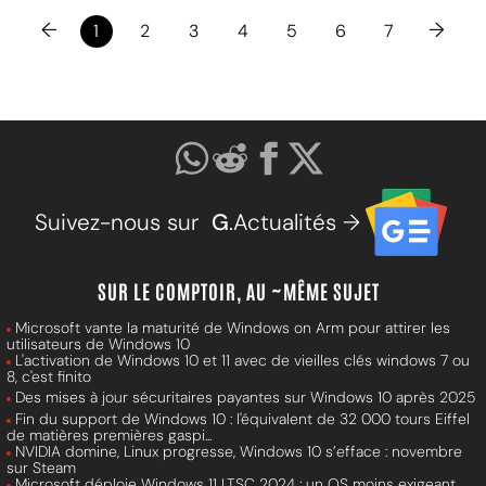
←
→
1
2
3
4
5
6
7
Suivez-nous sur
G
.Actualités →
SUR LE COMPTOIR, AU ~MÊME SUJET
Microsoft vante la maturité de Windows on Arm pour attirer les
utilisateurs de Windows 10
L'activation de Windows 10 et 11 avec de vieilles clés windows 7 ou
8, c'est finito
Des mises à jour sécuritaires payantes sur Windows 10 après 2025
Fin du support de Windows 10 : l'équivalent de 32 000 tours Eiffel
de matières premières gaspi...
NVIDIA domine, Linux progresse, Windows 10 s’efface : novembre
sur Steam
Microsoft déploie Windows 11 LTSC 2024 : un OS moins exigeant,