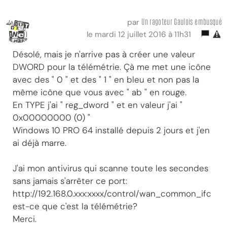
Un ragoteur Gaulois embusqué
par
le mardi 12 juillet 2016 à 11h31
Désolé, mais je n'arrive pas à créer une valeur
DWORD pour la télémétrie. Çà me met une icône
avec des " 0 " et des " 1 " en bleu et non pas la
même icône que vous avec " ab " en rouge.
En TYPE j'ai " reg_dword " et en valeur j'ai "
0x00000000 (0) "
Windows 10 PRO 64 installé depuis 2 jours et j'en
ai déjà marre.
J'ai mon antivirus qui scanne toute les secondes
sans jamais s'arrêter ce port:
http://192.168.0.xxx:xxxx/control/wan_common_ifc
est-ce que c'est la télémétrie?
Merci.