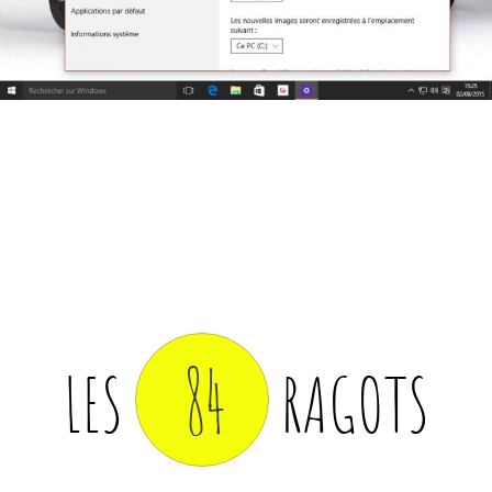
84
LES
RAGOTS