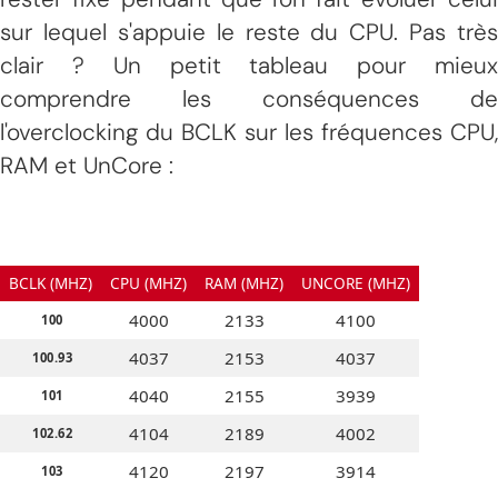
sur lequel s'appuie le reste du CPU. Pas très
clair ? Un petit tableau pour mieux
comprendre les conséquences de
l'overclocking du BCLK sur les fréquences CPU,
RAM et UnCore :
BCLK (MHZ)
CPU (MHZ)
RAM (MHZ)
UNCORE (MHZ)
4000
2133
4100
100
4037
2153
4037
100.93
4040
2155
3939
101
4104
2189
4002
102.62
4120
2197
3914
103