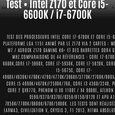
Test • Intel Z170 et Core i5-
6600K / i7-6700K
TEST DES PROCESSEURS INTEL CORE I7-6700K ET CORE I5-
PLATEFORME LGA 1151 ANIMÉ PAR LE Z170 VIA 2 CARTES : M
M7 / ASROCK Z170 GAMING K6+ ET DES BARRETTES DDR4 G
MHZ.COMPARAISONS DE 44 RÉFÉRENCES : CORE I7-6700
6600K,CORE I7-5960X, CORE I7-5930K, CORE I7-5820K, COR
I5-5675C, CORE I7-
4960X/4930K/4790K/4790/4770K/3960X/3770K/2700K/980X
CORE I5 4690K/4670K//2500K/760, CORE I3 4360/3240, P
CORE 2 QX9770, PHENOM II X6 1100T / X4 980BE, ATLHON 
9590/9370/8370E/8350/8150/8120 ET APU A1
7850K/7700K/6800K/6700/5800K. LES TESTS SONT RÉALISÉ
(ARMA3, CIVILIZATION V, CRYSIS 3, F1 2013, HITMA ABSOLU