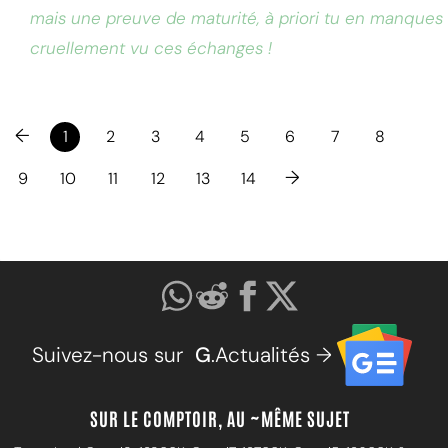
mais une preuve de maturité, à priori tu en manques
cruellement vu ces échanges !
←
1
2
3
4
5
6
7
8
→
9
10
11
12
13
14
Suivez-nous sur
G
.Actualités →
SUR LE COMPTOIR, AU ~MÊME SUJET