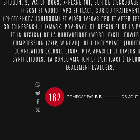
SHOGUN, 2, WATCH DOGS, X-PLANE 10), SUR DE L'ENCODAGE 
H.265) ET AUDIO (MP3 ET FLAC), SUR DU TRAITEMENT
(PHOTOSHOP/LIGHTROOM) ET VIDÉO (VEGAS PRO ET AFTER EFF
3D (CINEBENCH, LUXMARK, POV-RAY), DU DESSIN ET DE LA P
ET IN DESIGN) DE LA BUREAUTIQUE (WORD, EXCEL, POWER
COMPRESSION (7ZIP, WINRAR), DE L'ENCRYPTAGE (TRUEC
COMPILATION (KERNEL LINUX, PHP, APACHE) ET DIVERS
SYNTHÉTIQUES. LA CONSOMMATION ET L'EFFICACITÉ ÉNER
ÉGALEMENT ÉVALUÉES.
162
COMPOSÉ PAR
E. B.
—————
05 AOÛT 