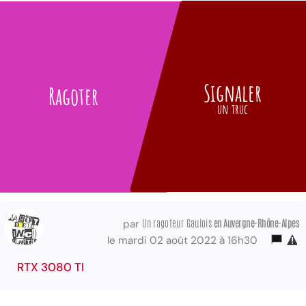
Signaler
Ragoter
un truc
Un ragoteur Gaulois
en Auvergne-Rhône-Alpes
par
le mardi 02 août 2022 à 16h30
RTX 3080 TI