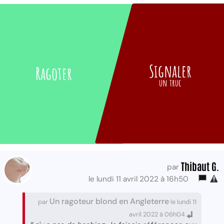
Signaler
Ragoter
un truc
Thibaut G.
par
le lundi 11 avril 2022 à 16h50
Un ragoteur blond en Angleterre
par
le lundi 11
avril 2022 à 06h04