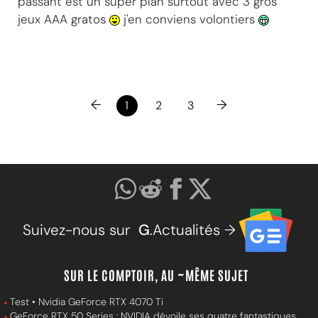
passant est un super plan surtout avec 3 gros
jeux AAA gratos
j'en conviens volontiers
←
→
1
2
3
Suivez-nous sur
G
.Actualités →
SUR LE COMPTOIR, AU ~MÊME SUJET
Test • Nvidia GeForce RTX 4070 Ti
GeForce RTX 50 Series : NVIDIA dévoile ses quatre fantastiques