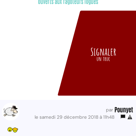
ouverts aux ragoteurs logués
Signaler
un truc
Pounyet
par
le samedi 29 décembre 2018 à 11h48