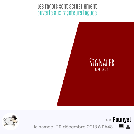
Les ragots sont actuellement
ouverts aux ragoteurs logués
Signaler
un truc
Pounyet
par
le samedi 29 décembre 2018 à 11h48