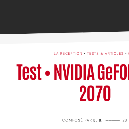
LA RÉCEPTION
•
TESTS & ARTICLES
•
Test • NVIDIA GeF
2070
COMPOSÉ PAR
E. B.
—————
28