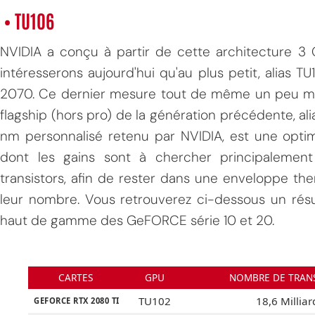
• TU106
NVIDIA a conçu à partir de cette architecture 3
intéresserons aujourd'hui qu'au plus petit, alias T
2070. Ce dernier mesure tout de même un peu mo
flagship (hors pro) de la génération précédente, al
nm personnalisé retenu par NVIDIA, est une opti
MPT
dont les gains sont à chercher principalemen
transistors, afin de rester dans une enveloppe the
leur nombre. Vous retrouverez ci-dessous un résu
haut de gamme des GeFORCE série 10 et 20.
CARTES
GPU
NOMBRE DE TRAN
TU102
18,6 Milliar
GEFORCE RTX 2080 TI