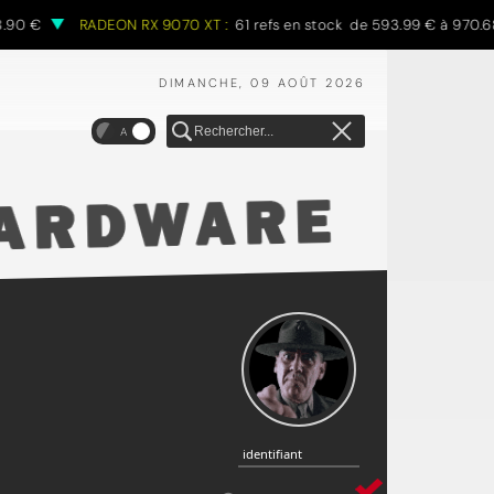
€
RADEON RX 9070 XT :
61 refs en stock de 593.99 € à 970.68 €
DIMANCHE, 09 AOÛT 2026
A
identifiant
identifiant