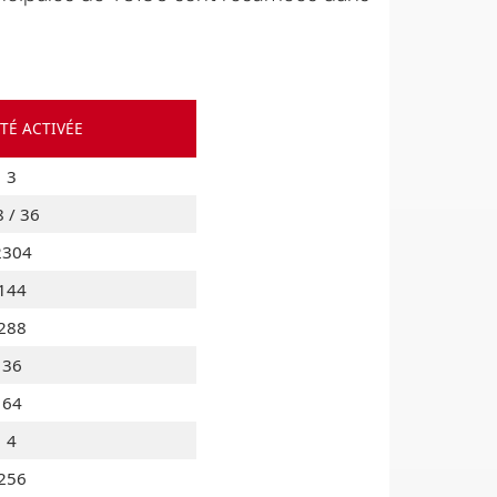
TÉ ACTIVÉE
3
 / 36
2304
144
288
36
64
4
256