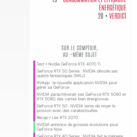
ÉNERGÉTIQUE
20 •
VERDICT
SUR LE COMPTOIR,
AU ~MÊME SUJET
Test • Nvidia GeForce RTX 4070 Ti
GeForce RTX 50 Series : NVIDIA dévoile ses
quatre fantastiques (MAJ)
NVApp : la nouvelle application NVIDIA pour
gérer sa GeForce
NVIDIA parachèverait ses GeForce RTX 5090 et
RTX 5080, des cartes bien énergivores
GeForce RTX 50 : NVIDIA tente de noyer le
poisson avec des carabistouilles
Récap • Les RTX 2070
NVIDIA annonce de grosses évolutions pour
GeForce Now
GeForce RTX 40 Series : NVIDIA fait le ménage