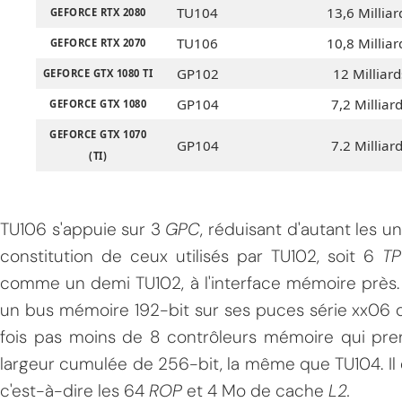
TU104
13,6 Milliar
GEFORCE RTX 2080
TU106
10,8 Milliar
GEFORCE RTX 2070
GP102
12 Milliard
GEFORCE GTX 1080 TI
GP104
7,2 Milliar
GEFORCE GTX 1080
GEFORCE GTX 1070
GP104
7.2 Milliar
(TI)
TU106 s'appuie sur 3
GPC
, réduisant d'autant les u
constitution de ceux utilisés par TU102, soit 6
T
comme un demi TU102, à l'interface mémoire près. E
un bus mémoire 192-bit sur ses puces série xx06 d
fois pas moins de 8 contrôleurs mémoire qui pre
largeur cumulée de 256-bit, la même que TU104. Il
c'est-à-dire les 64
ROP
et 4 Mo de cache
L2.