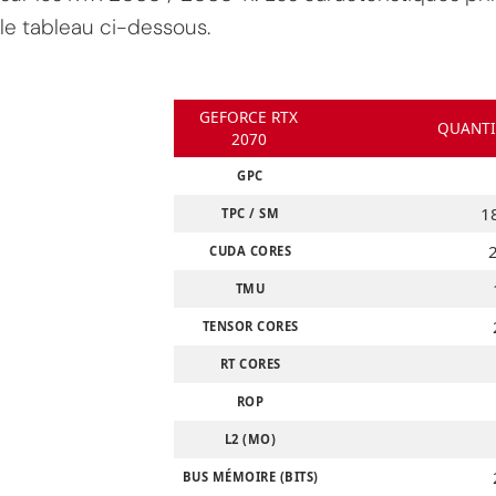
le tableau ci-dessous.
GEFORCE RTX
QUANTI
2070
GPC
18
TPC / SM
CUDA CORES
TMU
TENSOR CORES
RT CORES
ROP
L2 (MO)
BUS MÉMOIRE (BITS)