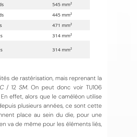
ds
545 mm²
ds
445 mm²
s
471 mm²
ds
314 mm²
ds
314 mm²
nités de rastérisation, mais reprenant la
PC
/ 12
SM
. On peut donc voir TU106
n effet, alors que le caméléon utilise
epuis plusieurs années, ce sont cette
nnent place au sein du die, pour une
 en va de même pour les éléments liés,