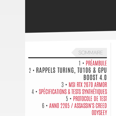
SOMMAIRE
1 •
PRÉAMBULE
RAPPELS TURING, TU106 & GPU
2 •
BOOST 4.0
3 •
MSI RTX 2070 ARMOR
4 •
SPÉCIFICATIONS & TESTS SYNTHÉTIQUES
5 •
PROTOCOLE DE TEST
6 •
ANNO 2205 / ASSASSIN'S CREED
ODYSEEY